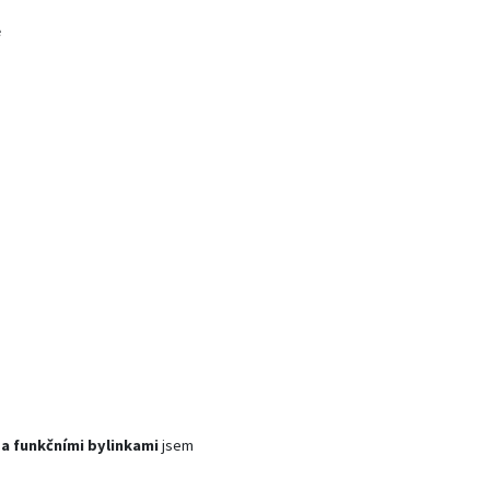
e
a funkčními bylinkami
jsem