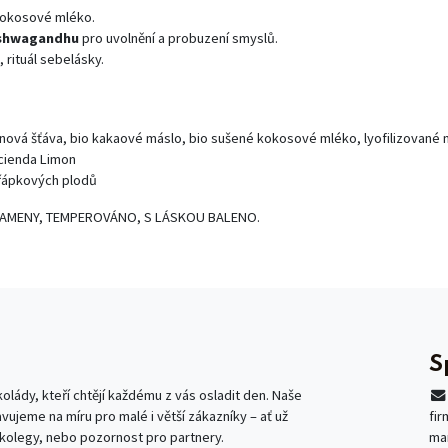
kokosové mléko.
shwagandhu
pro uvolnění a probuzení smyslů.
 rituál sebelásky.
tinová šťáva, bio kakaové máslo, bio sušené kokosové mléko, lyofilizova
cienda Limon
řápkových plodů
AMENY, TEMPEROVÁNO, S LÁSKOU BALENO.
S
lády, kteří chtějí každému z vás osladit den. Naše
avujeme na míru pro malé i větší zákazníky – ať už
fi
 kolegy, nebo pozornost pro partnery.
ma