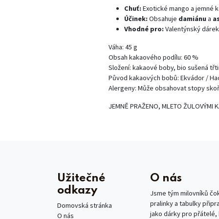
Chuť:
Exotické mango a jemné 
Účinek:
Obsahuje
damiánu
a
a
Vhodné pro:
Valentýnský dárek,
Váha: 45 g
Obsah kakaového podílu: 60 %
Složení: kakaové boby, bio sušená tř
Původ kakaových bobů: Ekvádor / Ha
Alergeny: Může obsahovat stopy sko
JEMNĚ PRAŽENO, MLETO ŽULOVÝMI K
Užitečné
O nás
odkazy
Jsme tým milovníků čoko
pralinky a tabulky připr
Domovská stránka
jako dárky pro přátelé,
O nás