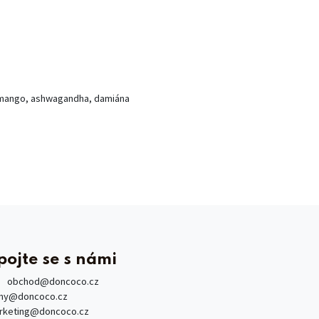
né mango, ashwagandha, damiána
pojte se s námi
obchod
@doncoco.cz
rmy@doncoco.cz
rketing@doncoco.cz