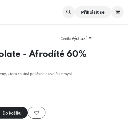
Přihlásit se
Výchozí
Ceník:
olate - Afrodíté 60%
ny, která chutná po lásce a uvolňuje mysl.
Do košíku