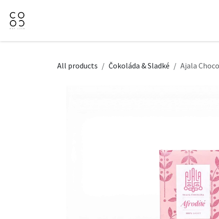
Přejít na obsah
Domů
Naše nabídka
Firemní dárky
O Nás
All products
Čokoláda & Sladké
Ajala Choco