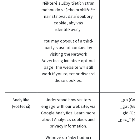
Některé služby třetích stran
mohou do vašeho prohlížeče
nainstalovat další soubory
cookie, aby vás
identifikovaly.
You may opt-out of a third-
party's use of cookies by
visiting the
Network
Advertising Initiative opt-out
page
. The website will still
work if you reject or discard
those cookies.
Analytika
Understand how visitors
_ga (Goog
(volitelná)
engage with our website, via
_gat (Goog
Google Analytics. Learn more
_gid (Goog
about
Analytics cookies and
_gac_* (Go
privacy information.
Webové stránky budou i