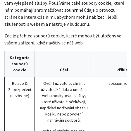
vám vylepšené služby. Používáme také soubory cookie, které
nám pomáhají shromažďovat souhrnné údaje o provozu
stránek a interakci s nimi, abychom mohli nabízet l lepší
zkušenosti s webem a nástroje v budoucnu.
Zde je přehled souborů cookie, které mohou být uloženy ve
vašem zařízení, když navštívíte náš web:
Kategorie
souborů
cookie
Účel
Příklad
Relace &
Ověřit uživatele, chránit
session_id 
Zabezpečení
uživatelská data a umožnit
(nezbytné)
webu poskytovat služby,
které uživatelé očekávají,
například udržování obsahu
košíku nebo povolení
nahrávání souborů.