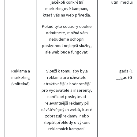
jakékoli konkrétní
utm_medium 
marketingové kampani,
která vás na web přivedla.
Pokud tyto soubory cookie
odmítnete, možná vám
nebudeme schopni
poskytnout nejlepší služby,
ale web bude fungovat.
Reklama a
Slouží k tomu, aby byla
__gads (Go
marketing
reklama pro uživatele
__gac (Goo
(volitelné)
atraktivnější a hodnotnější
pro vydavatele a inzerenty,
například poskytovat
relevantnější reklamy při
návštěvě jiných webů, které
zobrazují reklamy, nebo
zlepšit přehledy o výkonu
reklamních kampaní.