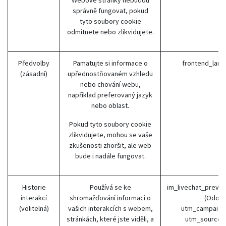
Webové stránky nebudou
správně fungovat, pokud
tyto soubory cookie
odmítnete nebo zlikvidujete.
Předvolby
Pamatujte si informace o
frontend_lang
(zásadní)
upřednostňovaném vzhledu
nebo chování webu,
například preferovaný jazyk
nebo oblast.
Pokud tyto soubory cookie
zlikvidujete, mohou se vaše
zkušenosti zhoršit, ale web
bude i nadále fungovat.
Historie
Používá se ke
im_livechat_previ
interakcí
shromažďování informací o
(Odoo)
(volitelná)
vašich interakcích s webem,
utm_campaign
stránkách, které jste viděli, a
utm_source 