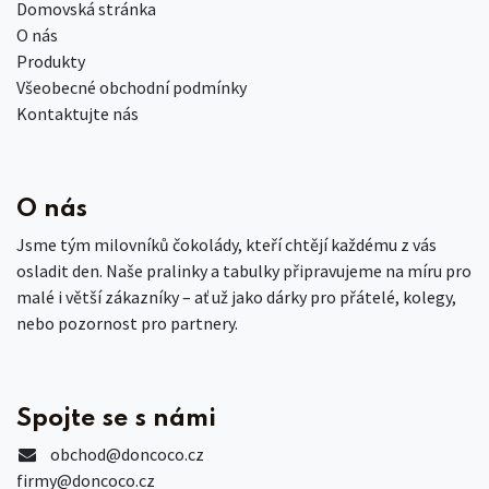
Domovská stránka
O nás
Produkty
Všeobecné obchodní podmínky
Kontaktujte nás
O nás
Jsme tým milovníků čokolády, kteří chtějí každému z vás
osladit den. Naše pralinky a tabulky připravujeme na míru pro
malé i větší zákazníky – ať už jako dárky pro přátelé, kolegy,
nebo pozornost pro partnery.
Spojte se s námi
obchod
@doncoco.cz
firmy@doncoco.cz