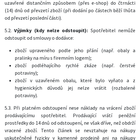
uzavřené distančním způsobem (přes e-shop) do čtrnácti
(14) dnů od převzetí zboží (při dodání po částech běží lhůta
od převzetí poslední části).
5.2.
Výjimky (kdy nelze odstoupit):
Spotřebitel nemůže
odstoupit od smlouvy o dodávce:
zboží upraveného podle jeho přání (např. obaly a
pralinky na míru s firemním logem);
zboží podléhajícího rychlé zkáze (např. čerstvé
potraviny);
zboží v uzavřeném obalu, které bylo vyňato a z
hygienických důvodů jej nelze vrátit (rozbalené
potraviny).
5.3. Při platném odstoupení nese náklady na vrácení zboží
prodávajícímu spotřebitel. Prodávající vrátí peněžní
prostředky do 14 dnů od odstoupení, ne však dříve, než obdrží
vracené zboží. Tento článek se nevztahuje na nákupy
uskutečněné fyzicky v kamenné prodejně ani na nákupy