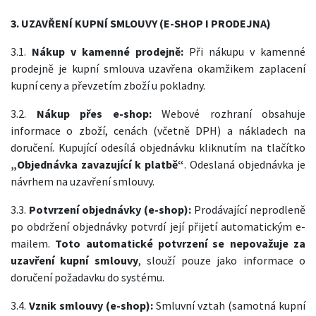
3. UZAVŘENÍ KUPNÍ SMLOUVY (E-SHOP I PRODEJNA)
3.1.
Nákup v kamenné prodejně:
Při nákupu v kamenné
prodejně je kupní smlouva uzavřena okamžikem zaplacení
kupní ceny a převzetím zboží u pokladny.
3.2.
Nákup přes e-shop:
Webové rozhraní obsahuje
informace o zboží, cenách (včetně DPH) a nákladech na
doručení. Kupující odesílá objednávku kliknutím na tlačítko
„Objednávka zavazující k platbě“
. Odeslaná objednávka je
návrhem na uzavření smlouvy.
3.3.
Potvrzení objednávky (e-shop):
Prodávající neprodleně
po obdržení objednávky potvrdí její přijetí automatickým e-
mailem.
Toto automatické potvrzení se nepovažuje za
uzavření kupní smlouvy
, slouží pouze jako informace o
doručení požadavku do systému.
3.4.
Vznik smlouvy (e-shop):
Smluvní vztah (samotná kupní