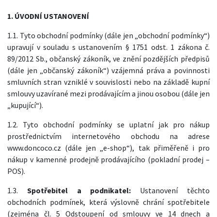
1. ÚVODNÍ USTANOVENÍ
1.1. Tyto obchodní podmínky (dále jen „obchodní podmínky“)
upravují v souladu s ustanovením § 1751 odst. 1 zákona č.
89/2012 Sb., občanský zákoník, ve znění pozdějších předpisů
(dále jen „občanský zákoník“) vzájemná práva a povinnosti
smluvních stran vzniklé v souvislosti nebo na základě kupní
smlouvy uzavírané mezi prodávajícím a jinou osobou (dále jen
„kupující“).
1.2. Tyto obchodní podmínky se uplatní jak pro nákup
prostřednictvím internetového obchodu na adrese
www.doncoco.cz (dále jen „e-shop“), tak přiměřeně i pro
nákup v kamenné prodejně prodávajícího (pokladní prodej –
POS).
1.3.
Spotřebitel a podnikatel:
Ustanovení těchto
obchodních podmínek, která výslovně chrání spotřebitele
(zejména čl. 5 Odstoupení od smlouvy ve 14 dnech a