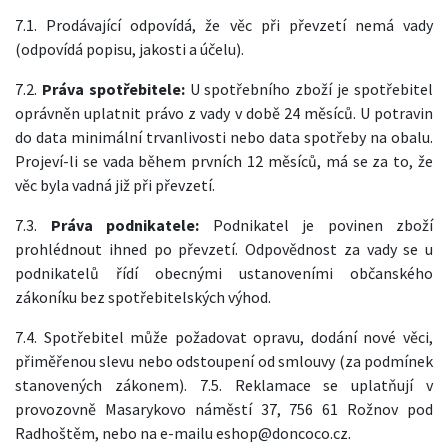
7.1. Prodávající odpovídá, že věc při převzetí nemá vady
(odpovídá popisu, jakosti a účelu).
7.2.
Práva spotřebitele:
U spotřebního zboží je spotřebitel
oprávněn uplatnit právo z vady v době 24 měsíců. U potravin
do data minimální trvanlivosti nebo data spotřeby na obalu.
Projeví-li se vada během prvních 12 měsíců, má se za to, že
věc byla vadná již při převzetí.
7.3.
Práva podnikatele:
Podnikatel je povinen zboží
prohlédnout ihned po převzetí. Odpovědnost za vady se u
podnikatelů řídí obecnými ustanoveními občanského
zákoníku bez spotřebitelských výhod.
7.4. Spotřebitel může požadovat opravu, dodání nové věci,
přiměřenou slevu nebo odstoupení od smlouvy (za podmínek
stanovených zákonem). 7.5. Reklamace se uplatňují v
provozovně Masarykovo náměstí 37, 756 61 Rožnov pod
Radhoštěm, nebo na e-mailu eshop@doncoco.cz.