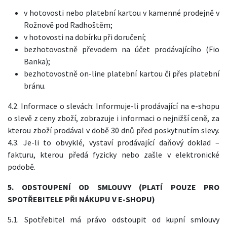
v hotovosti nebo platební kartou v kamenné prodejně v
Rožnově pod Radhoštěm;
v hotovosti na dobírku při doručení;
bezhotovostně převodem na účet prodávajícího (Fio
Banka);
bezhotovostně on-line platební kartou či přes platební
bránu.
4.2. Informace o slevách: Informuje-li prodávající na e-shopu
o slevě z ceny zboží, zobrazuje i informaci o nejnižší ceně, za
kterou zboží prodával v době 30 dnů před poskytnutím slevy.
4.3. Je-li to obvyklé, vystaví prodávající daňový doklad –
fakturu, kterou předá fyzicky nebo zašle v elektronické
podobě.
5. ODSTOUPENÍ OD SMLOUVY (PLATÍ POUZE PRO
SPOTŘEBITELE PŘI NÁKUPU V E-SHOPU)
5.1. Spotřebitel má právo odstoupit od kupní smlouvy