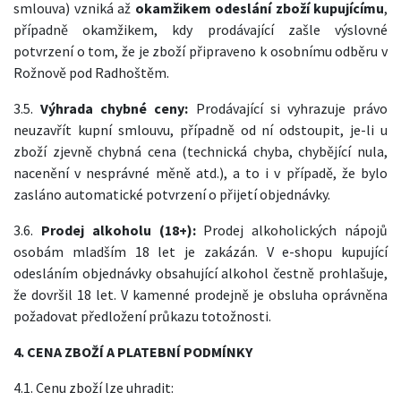
smlouva) vzniká až
okamžikem odeslání zboží kupujícímu
,
případně okamžikem, kdy prodávající zašle výslovné
potvrzení o tom, že je zboží připraveno k osobnímu odběru v
Rožnově pod Radhoštěm.
3.5.
Výhrada chybné ceny:
Prodávající si vyhrazuje právo
neuzavřít kupní smlouvu, případně od ní odstoupit, je-li u
zboží zjevně chybná cena (technická chyba, chybějící nula,
nacenění v nesprávné měně atd.), a to i v případě, že bylo
zasláno automatické potvrzení o přijetí objednávky.
3.6.
Prodej alkoholu (18+):
Prodej alkoholických nápojů
osobám mladším 18 let je zakázán. V e-shopu kupující
odesláním objednávky obsahující alkohol čestně prohlašuje,
že dovršil 18 let. V kamenné prodejně je obsluha oprávněna
požadovat předložení průkazu totožnosti.
4. CENA ZBOŽÍ A PLATEBNÍ PODMÍNKY
4.1. Cenu zboží lze uhradit: