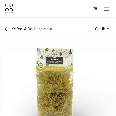
Přejít na obsah
Koření & Dochucovadla
Ceník