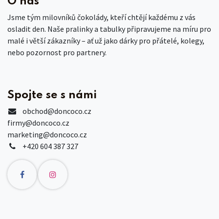
O nás
Jsme tým milovníků čokolády, kteří chtějí každému z vás
osladit den. Naše pralinky a tabulky připravujeme na míru pro
malé i větší zákazníky – ať už jako dárky pro přátelé, kolegy,
nebo pozornost pro partnery.
Spojte se s námi
obchod
@doncoco.cz
firmy@doncoco.cz
marketing@doncoco.cz
+420 604 387 327