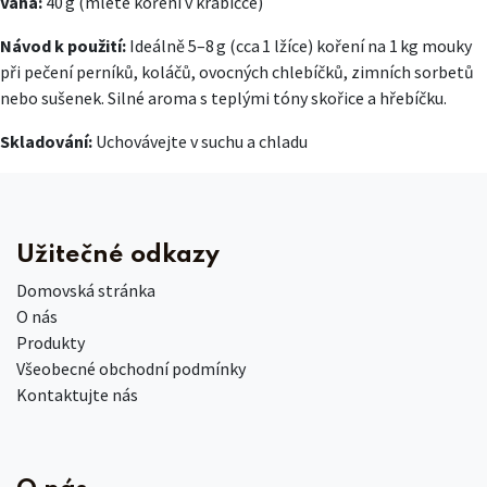
Váha:
40 g (mleté koření v krabičce)
Návod k použití:
Ideálně 5–8 g (cca 1 lžíce) koření na 1 kg mouky
při pečení perníků, koláčů, ovocných chlebíčků, zimních sorbetů
nebo sušenek. Silné aroma s teplými tóny skořice a hřebíčku.
Skladování:
Uchovávejte v suchu a chladu
Užitečné odkazy
Domovská stránka
O nás
Produkty
Všeobecné obchodní podmínky
Kontaktujte nás