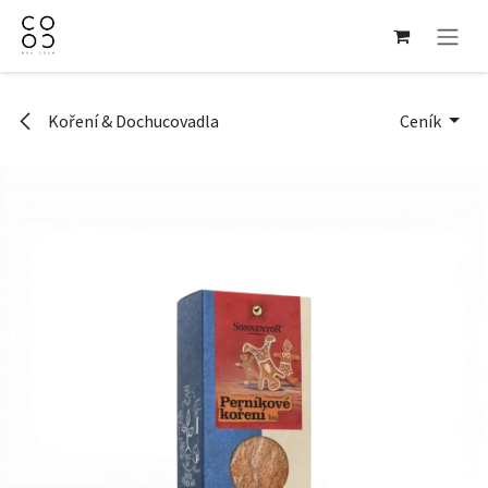
Přejít na obsah
Koření & Dochucovadla
Ceník