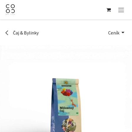
Přejít na obsah
Čaj & Bylinky
Ceník