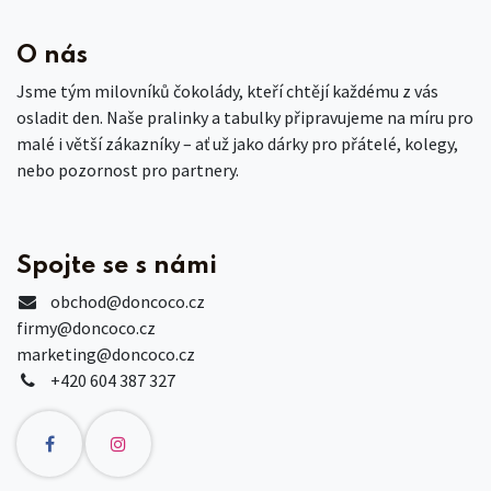
O nás
Jsme tým milovníků čokolády, kteří chtějí každému z vás
osladit den. Naše pralinky a tabulky připravujeme na míru pro
malé i větší zákazníky – ať už jako dárky pro přátelé, kolegy,
nebo pozornost pro partnery.
Spojte se s námi
obchod
@doncoco.cz
firmy@doncoco.cz
marketing@doncoco.cz
+420 604 387 327