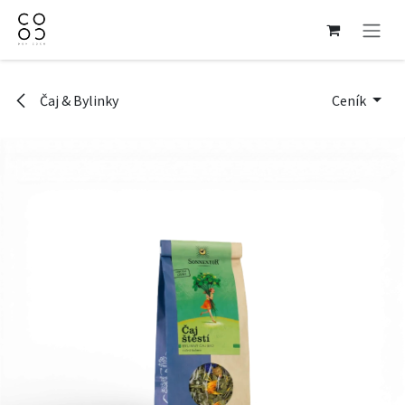
Přejít na obsah
Čaj & Bylinky
Ceník