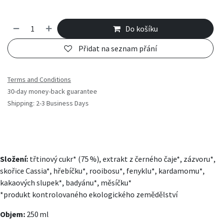
Do košíku
Přidat na seznam přání
Terms and Conditions
30-day money-back guarantee
Shipping: 2-3 Business Days
Složení:
třtinový cukr* (75 %), extrakt z černého čaje*, zázvoru*,
skořice Cassia*, hřebíčku*, rooibosu*, fenyklu*, kardamomu*,
kakaových slupek*, badyánu*, měsíčku*
*produkt kontrolovaného ekologického zemědělství
Objem:
250 ml