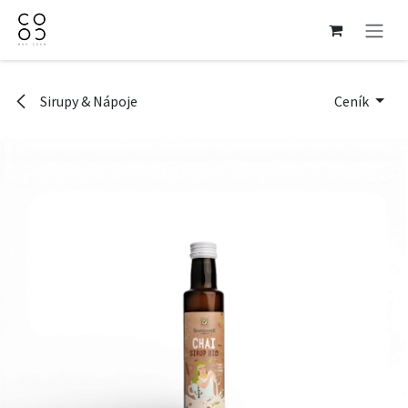
Přejít na obsah
Sirupy & Nápoje
Ceník