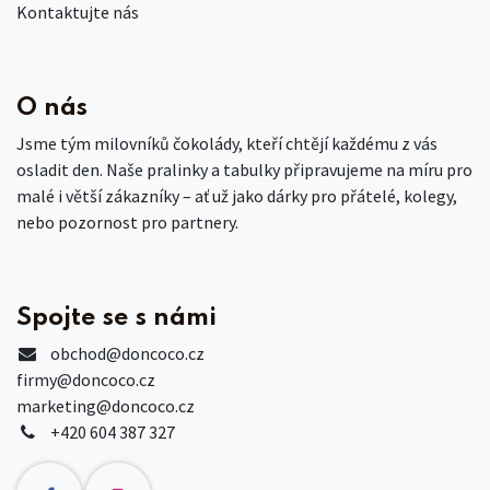
Kontaktujte nás
O nás
Jsme tým milovníků čokolády, kteří chtějí každému z vás
osladit den. Naše pralinky a tabulky připravujeme na míru pro
malé i větší zákazníky – ať už jako dárky pro přátelé, kolegy,
nebo pozornost pro partnery.
Spojte se s námi
obchod
@doncoco.cz
firmy@doncoco.cz
marketing@doncoco.cz
+420 604 387 327