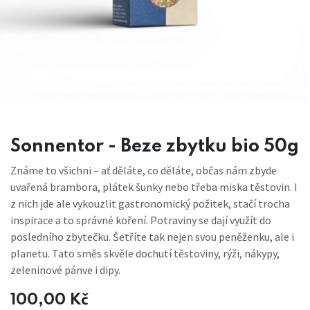
Sonnentor - Beze zbytku bio 50g
Známe to všichni – ať děláte, co děláte, občas nám zbyde
uvařená brambora, plátek šunky nebo třeba miska těstovin. I
z nich jde ale vykouzlit gastronomický požitek, stačí trocha
inspirace a to správné koření. Potraviny se dají využít do
posledního zbytečku. Šetříte tak nejen svou peněženku, ale i
planetu. Tato směs skvěle dochutí těstoviny, rýži, nákypy,
zeleninové pánve i dipy.
100,00
Kč