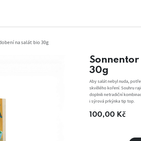
dobení na salát bio 30g
Sonnentor 
30g
Aby salát nebyl nuda, potř
skvělého koření. Souhru ra
doplnili netradiční kombina
i sýrová prkýnka tip top.
100,00
Kč