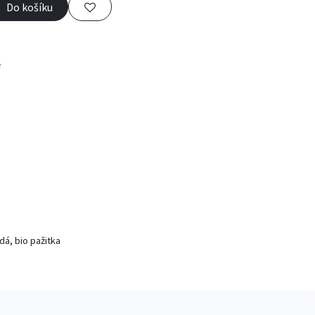
Do košíku
e
dá, bio pažitka