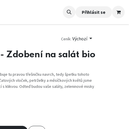
Přihlásit se
Výchozí
Ceník:
- Zdobení na salát bio
ebuje tu pravou třešničku navrch, tedy špetku tohoto
jčatových vloček, petrželky a měsíčkových květů jsme
cí s klikvou. Odteď budou vaše saláty, zeleninové misky