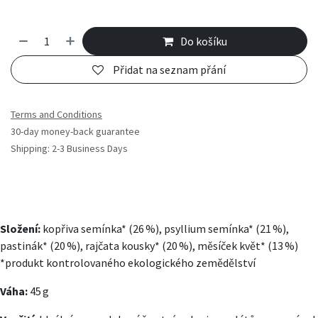
Do košíku
Přidat na seznam přání
Terms and Conditions
30-day money-back guarantee
Shipping: 2-3 Business Days
Složení:
kopřiva semínka* (26 %), psyllium semínka* (21 %),
pastinák* (20 %), rajčata kousky* (20 %), měsíček květ* (13 %)
*produkt kontrolovaného ekologického zemědělství
Váha:
45 g