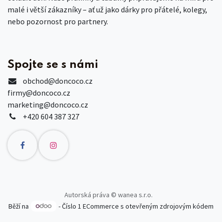
malé i větší zákazníky – ať už jako dárky pro přátelé, kolegy,
nebo pozornost pro partnery.
Spojte se s námi
obchod
@doncoco.cz
firmy@doncoco.cz
marketing@doncoco.cz
+420 604 387 327
Autorská práva © wanea s.r.o.
Běží na
- Číslo 1
ECommerce s otevřeným zdrojovým kódem