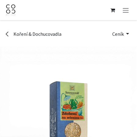
Přejít na obsah
Koření & Dochucovadla
Ceník