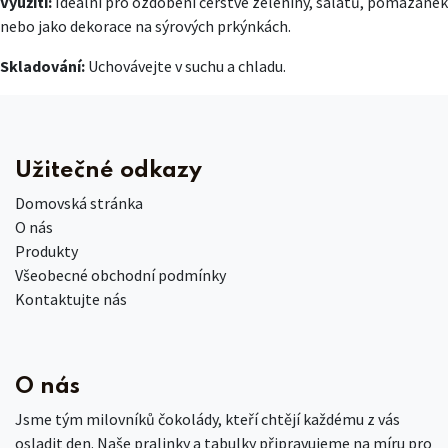
Využití:
Ideální pro ozdobení čerstvé zeleniny, salátů, pomazánek
nebo jako dekorace na sýrových prkýnkách.
Skladování:
Uchovávejte v suchu a chladu.
Užitečné odkazy
Domovská stránka
O nás
Produkty
Všeobecné obchodní podmínky
Kontaktujte nás
O nás
Jsme tým milovníků čokolády, kteří chtějí každému z vás
osladit den. Naše pralinky a tabulky připravujeme na míru pro