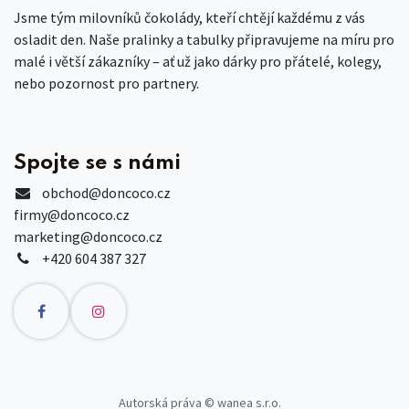
Jsme tým milovníků čokolády, kteří chtějí každému z vás
osladit den. Naše pralinky a tabulky připravujeme na míru pro
malé i větší zákazníky – ať už jako dárky pro přátelé, kolegy,
nebo pozornost pro partnery.
Spojte se s námi
obchod
@doncoco.cz
firmy@doncoco.cz
marketing@doncoco.cz
+420 604 387 327
Autorská práva © wanea s.r.o.