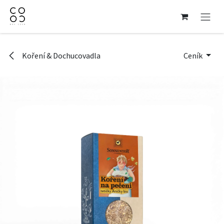
Přejít na obsah
Koření & Dochucovadla
Ceník