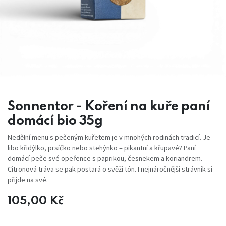
Sonnentor - Koření na kuře paní
domácí bio 35g
Nedělní menu s pečeným kuřetem je v mnohých rodinách tradicí. Je
libo křidýlko, prsíčko nebo stehýnko – pikantní a křupavé? Paní
domácí peče své opeřence s paprikou, česnekem a koriandrem.
Citronová tráva se pak postará o svěží tón. I nejnáročnější strávník si
přijde na své.
105,00
Kč