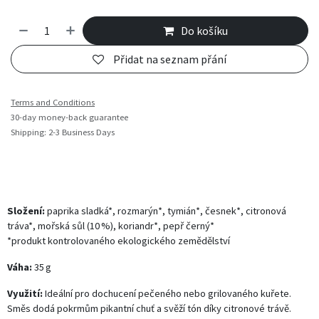
Do košíku
Přidat na seznam přání
Terms and Conditions
30-day money-back guarantee
Shipping: 2-3 Business Days
Složení:
paprika sladká*, rozmarýn*, tymián*, česnek*, citronová
tráva*, mořská sůl (10 %), koriandr*, pepř černý*
*produkt kontrolovaného ekologického zemědělství
Váha:
35 g
Využití:
Ideální pro dochucení pečeného nebo grilovaného kuřete.
Směs dodá pokrmům pikantní chuť a svěží tón díky citronové trávě.