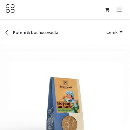
Přejít na obsah
Koření & Dochucovadla
Ceník