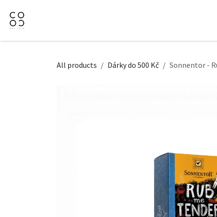
Přejít na obsah
Domů
Naše nabídka
Firemní dárky
O Nás
All products
Dárky do 500 Kč
Sonnentor - R