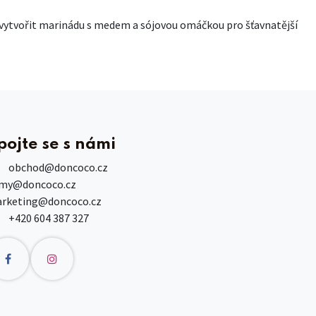
é vytvořit marinádu s medem a sójovou omáčkou pro šťavnatější
pojte se s námi
obchod
@doncoco.cz
rmy@doncoco.cz
rketing@doncoco.cz
+420 604 387 327