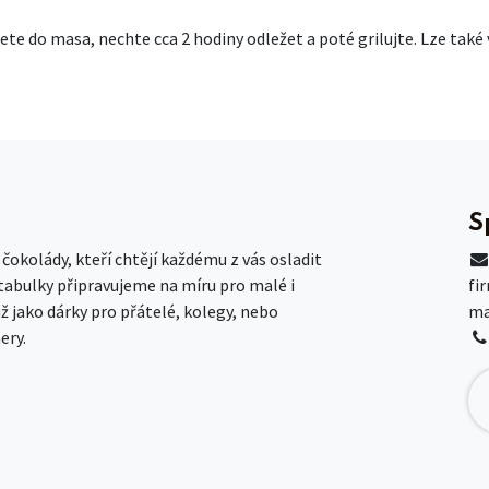
ete do masa, nechte cca 2 hodiny odležet a poté grilujte. Lze tak
S
okolády, kteří chtějí každému z vás osladit
 tabulky připravujeme na míru pro malé i
fi
už jako dárky pro přátelé, kolegy, nebo
ma
ery.