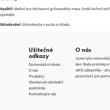
Využití:
Ideální pro dochucení grilovaného masa. Směs koření vetř
výsledek.
Skladování:
Uchovávejte v suchu a chladu.
Užitečné
O nás
odkazy
Jsme tým milovníků č
den. Naše pralinky a
Domovská stránka
větší zákazníky – ať 
O nás
pozornost pro partn
Produkty
Všeobecné obchodní
podmínky
Kontaktujte nás