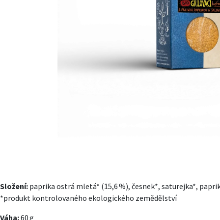
Složení:
paprika ostrá mletá* (15,6 %), česnek*, saturejka*, papri
*produkt kontrolovaného ekologického zemědělství
Váha:
60 g