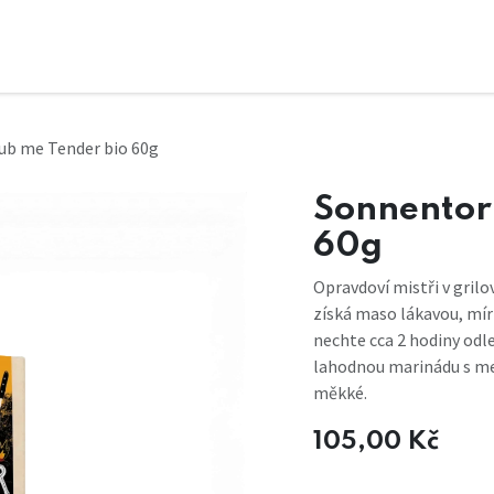
ub me Tender bio 60g
Sonnentor
60g
Opravdoví mistři v grilo
získá maso láka­vou, mí
nechte cca 2 hodiny odle
lahodnou marinádu s m
měkké.
105,00
Kč