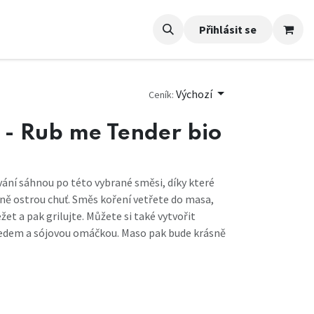
Přihlásit se
Výchozí
Ceník:
 - Rub me Tender bio
vání sáhnou po této vybrané směsi, díky které
rně ostrou chuť. Směs koření vetřete do masa,
žet a pak grilujte. Můžete si také vytvořit
edem a sójovou omáčkou. Maso pak bude krásně