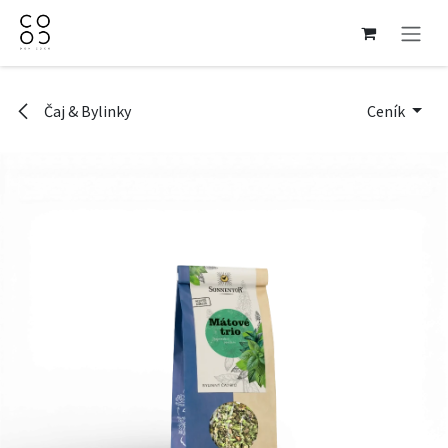
Přejít na obsah
Čaj & Bylinky
Ceník