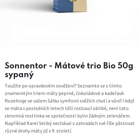
Sonnentor - Mátové trio Bio 50g
sypaný
Toužíte po opravdovém osvěžení? Seznamte se s tímto
znamenitým triem máty peprné, čokoládové a kadeřavé.
Rozehraje ve vašem šálku symfonii svěžích chutí a vůní! I když
se máta v posledních letech těší rostoucí oblibě, není tato
skromná rostlinka ve společnosti bylin žádným zelenáčem.
Například Karel Veliký nechával v zahradách své říše pěstovat
různé druhy máty již v 9. století.