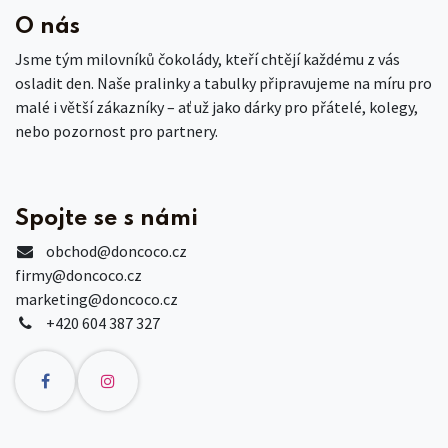
O nás
Jsme tým milovníků čokolády, kteří chtějí každému z vás
osladit den. Naše pralinky a tabulky připravujeme na míru pro
malé i větší zákazníky – ať už jako dárky pro přátelé, kolegy,
nebo pozornost pro partnery.
Spojte se s námi
obchod
@doncoco.cz
firmy@doncoco.cz
marketing@doncoco.cz
+420 604 387 327