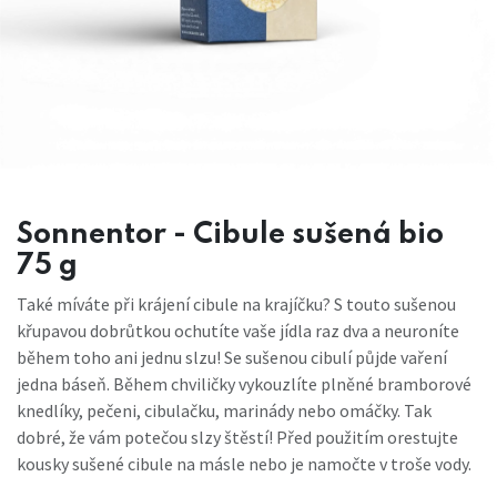
Sonnentor - Cibule sušená bio
75 g
Také míváte při krájení cibule na krajíčku? S touto sušenou
křupavou dobrůtkou ochutíte vaše jídla raz dva a neuroníte
během toho ani jednu slzu! Se sušenou cibulí půjde vaření
jedna báseň. Během chviličky vykouzlíte plněné bramborové
knedlíky, pečeni, cibulačku, marinády nebo omáčky. Tak
dobré, že vám potečou slzy štěstí! Před použitím orestujte
kousky sušené cibule na másle nebo je namočte v troše vody.