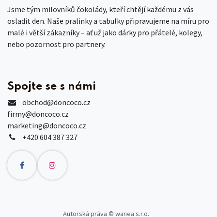
Jsme tým milovníků čokolády, kteří chtějí každému z vás
osladit den. Naše pralinky a tabulky připravujeme na míru pro
malé i větší zákazníky – ať už jako dárky pro přátelé, kolegy,
nebo pozornost pro partnery.
Spojte se s námi
obchod
@doncoco.cz
firmy@doncoco.cz
marketing@doncoco.cz
+420 604 387 327
Autorská práva © wanea s.r.o.