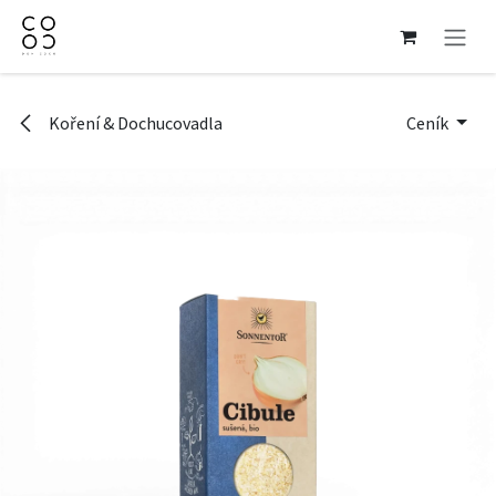
Přejít na obsah
Koření & Dochucovadla
Ceník