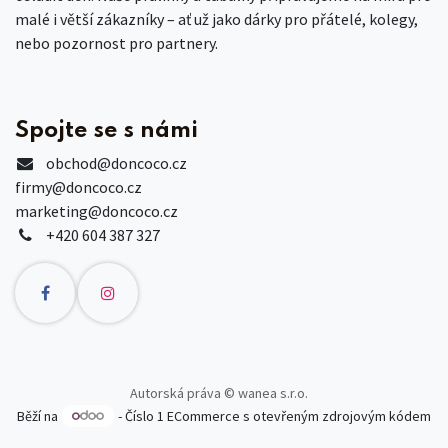
malé i větší zákazníky – ať už jako dárky pro přátelé, kolegy,
nebo pozornost pro partnery.
Spojte se s námi
obchod
@doncoco.cz
firmy@doncoco.cz
marketing@doncoco.cz
+420 604 387 327
Autorská práva © wanea s.r.o.
Běží na
- Číslo 1
ECommerce s otevřeným zdrojovým kódem