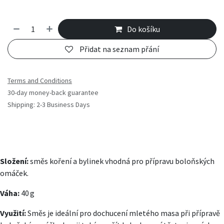
Do košíku
Přidat na seznam přání
Terms and Conditions
30-day money-back guarantee
Shipping: 2-3 Business Days
Složení:
směs koření a bylinek vhodná pro přípravu boloňských
omáček.
Váha:
40 g
Využití:
Směs je ideální pro dochucení mletého masa při přípravě