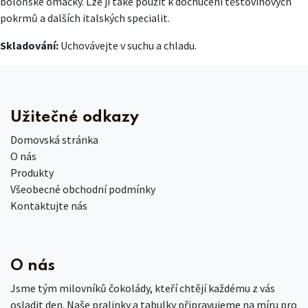
boloňské omáčky. Lze ji také použít k dochucení těstovinových
pokrmů a dalších italských specialit.
Skladování:
Uchovávejte v suchu a chladu.
Užitečné odkazy
Domovská stránka
O nás
Produkty
Všeobecné obchodní podmínky
Kontaktujte nás
O nás
Jsme tým milovníků čokolády, kteří chtějí každému z vás
osladit den. Naše pralinky a tabulky připravujeme na míru pro