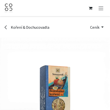
Přejít na obsah
Koření & Dochucovadla
Ceník