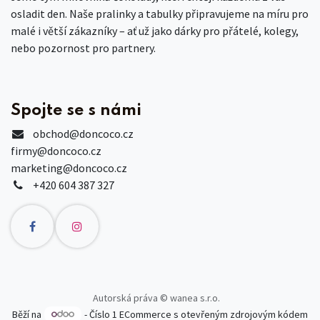
osladit den. Naše pralinky a tabulky připravujeme na míru pro
malé i větší zákazníky – ať už jako dárky pro přátelé, kolegy,
nebo pozornost pro partnery.
Spojte se s námi
obchod
@doncoco.cz
firmy@doncoco.cz
marketing@doncoco.cz
+420 604 387 327
Autorská práva © wanea s.r.o.
Běží na
- Číslo 1
ECommerce s otevřeným zdrojovým kódem