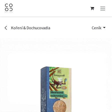
Přejít na obsah
Koření & Dochucovadla
Ceník