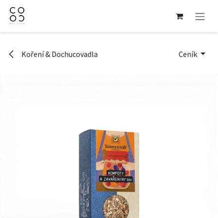
Přejít na obsah
Koření & Dochucovadla
Ceník