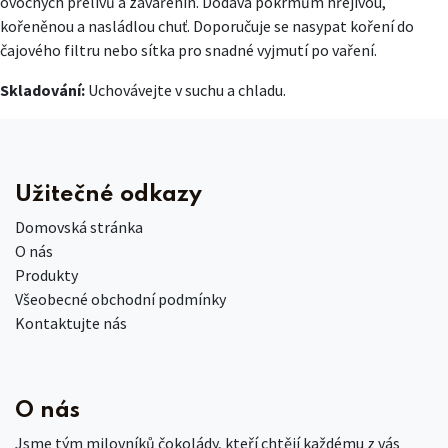
ovocných přelivů a zavařenin. Dodává pokrmům hřejivou,
kořeněnou a nasládlou chuť. Doporučuje se nasypat koření do
čajového filtru nebo sítka pro snadné vyjmutí po vaření.
Skladování:
Uchovávejte v suchu a chladu.
Užitečné odkazy
Domovská stránka
O nás
Produkty
Všeobecné obchodní podmínky
Kontaktujte nás
O nás
Jsme tým milovníků čokolády, kteří chtějí každému z vás