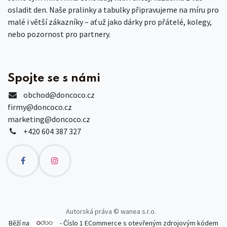
osladit den. Naše pralinky a tabulky připravujeme na míru pro
malé i větší zákazníky – ať už jako dárky pro přátelé, kolegy,
nebo pozornost pro partnery.
Spojte se s námi
obchod
@doncoco.cz
firmy@doncoco.cz
marketing@doncoco.cz
+420 604 387 327
Autorská práva © wanea s.r.o.
Běží na
- Číslo 1
ECommerce s otevřeným zdrojovým kódem