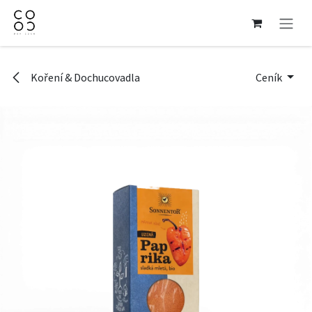
Přejít na obsah
Koření & Dochucovadla
Ceník