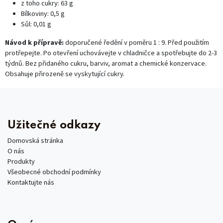
z toho cukry: 63 g
Bílkoviny: 0,5 g
Sůl: 0,01 g
Návod k přípravě:
doporučené ředění v poměru 1 : 9. Před použitím
protřepejte. Po otevření uchovávejte v chladničce a spotřebujte do 2-3
týdnů. Bez přidaného cukru, barviv, aromat a chemické konzervace.
Obsahuje přirozeně se vyskytující cukry.
Užitečné odkazy
Domovská stránka
O nás
Produkty
Všeobecné obchodní podmínky
Kontaktujte nás