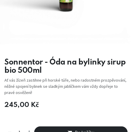
Sonnentor - Óda na bylinky sirup
bio 500ml
Ať vás žízeň zastihne při horské túře, nebo radostném prozpěvování,
něžné spojení bylinek se sladkým jablíčkem vám vždy dopřeje to
pravé osvěžení!
245,00
Kč