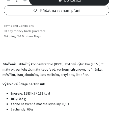
Do košíku
Přidat na seznam přání
Terms and Conditions
30-day money-back guarantee
Shipping: 2-3 Business Days
Složení:
Jablečný koncentrát bio (80 %), bylinný výluh bio (20 %) z:
máty okrouhlolisté, máty kadeřavé, verbeny citronové, heřmánku,
měsíčku, listu jahodníku, listu maliníku, artyčoku, lékořice.
Výživové údaje na 100 ml:
Energie: 1183 kJ / 278 kcal
Tuky: 0,5 g
z toho nasycené mastné kyseliny: 0,1 g
Sacharidy: 69 g