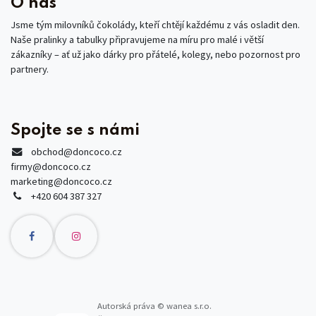
O nás
Jsme tým milovníků čokolády, kteří chtějí každému z vás osladit den.
Naše pralinky a tabulky připravujeme na míru pro malé i větší
zákazníky – ať už jako dárky pro přátelé, kolegy, nebo pozornost pro
partnery.
Spojte se s námi
obchod
@doncoco.cz
firmy@doncoco.cz
marketing@doncoco.cz
+420 604 387 327
Autorská práva © wanea s.r.o.