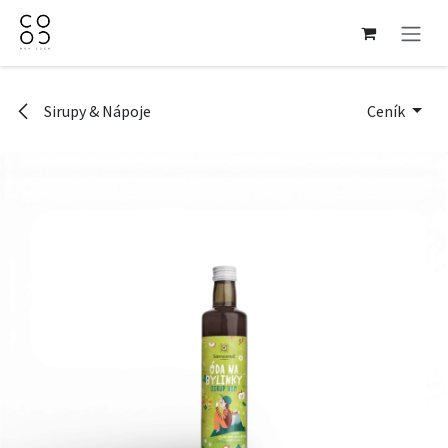
Přejít na obsah
Sirupy & Nápoje
Ceník