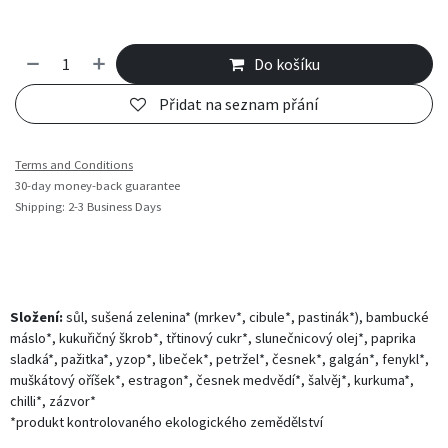
Do košíku
Přidat na seznam přání
Terms and Conditions
30-day money-back guarantee
Shipping: 2-3 Business Days
Složení:
sůl, sušená zelenina* (mrkev*, cibule*, pastinák*), bambucké
máslo*, kukuřičný škrob*, třtinový cukr*, slunečnicový olej*, paprika
sladká*, pažitka*, yzop*, libeček*, petržel*, česnek*, galgán*, fenykl*,
muškátový oříšek*, estragon*, česnek medvědí*, šalvěj*, kurkuma*,
chilli*, zázvor*
*produkt kontrolovaného ekologického zemědělství