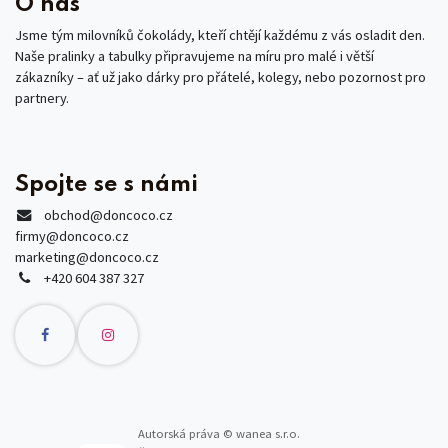
O nás
Jsme tým milovníků čokolády, kteří chtějí každému z vás osladit den.
Naše pralinky a tabulky připravujeme na míru pro malé i větší
zákazníky – ať už jako dárky pro přátelé, kolegy, nebo pozornost pro
partnery.
Spojte se s námi
obchod
@doncoco.cz
firmy@doncoco.cz
marketing@doncoco.cz
+420 604 387 327
Autorská práva © wanea s.r.o.