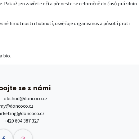
ce. Pak už jen zavřete oči a přeneste se celoročně do časů prázdnin
sné hmotnosti i hubnutí, osvěžuje organismus a působí proti
a bio.
pojte se s námi
obchod
@doncoco.cz
rmy@doncoco.cz
rketing@doncoco.cz
+420 604 387 327