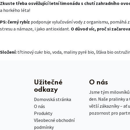
Zkuste třeba osvěžující letní limonádu s chutí zahradního ovo
a horkého léta!
PS: černý rybíz
podporuje vylučování vody z organismu, pomáhá za
stresu a námaze, i jako antioxidant.
O důvod víc, proč si začarov
Složení:
třtinový cukr bio, voda, maliny pyré bio, šťáva bio ostruži
Užitečné
O nás
odkazy
Jsme tým milovníků č
den. Naše pralinky a
Domovská stránka
větší zákazníky – ať 
O nás
pozornost pro partn
Produkty
Všeobecné obchodní
podmínky