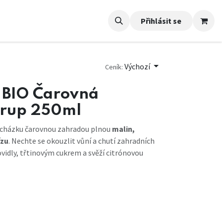
Přihlásit se
Výchozí
Ceník:
- BIO Čarovná
irup 250ml
rocházku čarovnou zahradou plnou
malin,
ízu
. Nechte se okouzlit vůní a chutí zahradních
vidly, třtinovým cukrem a svěží citrónovou