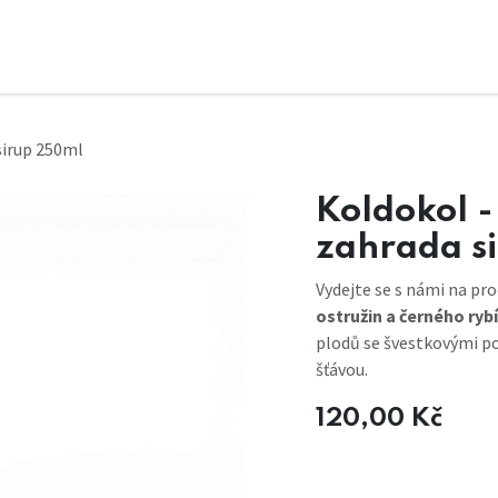
sirup 250ml
Koldokol 
zahrada s
Vydejte se s námi na p
ostružin a černého ryb
plodů se švestkovými po
šťávou.
120,00
Kč