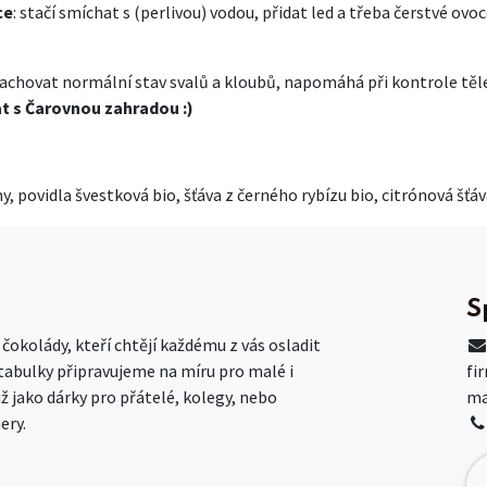
ce
: stačí smíchat s (perlivou) vodou, přidat led a třeba čerstvé ovo
chovat normální stav svalů a kloubů, napomáhá při kontrole těle
at s Čarovnou zahradou :)
ny, povidla švestková bio, šťáva z černého rybízu bio, citrónová šťáv
S
okolády, kteří chtějí každému z vás osladit
 tabulky připravujeme na míru pro malé i
fi
už jako dárky pro přátelé, kolegy, nebo
ma
ery.