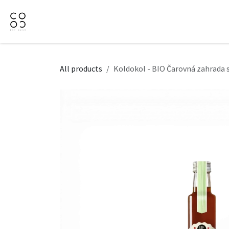
Přejít na obsah
Domů
Naše nabídka
Firemní dárky
O Nás
All products
Koldokol - BIO Čarovná zahrada 