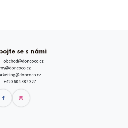
pojte se s námi
obchod
@doncoco.cz
rmy@doncoco.cz
rketing@doncoco.cz
+420 604 387 327