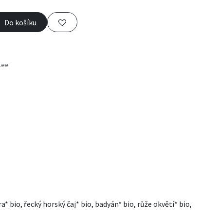
Do košíku
tee
s
bio, řecký horský čaj* bio, badyán* bio, růže okvětí* bio,