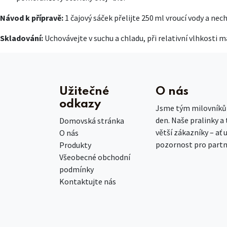
Návod k přípravě:
1 čajový sáček přelijte 250 ml vroucí vody a nec
Skladování:
Uchovávejte v suchu a chladu, při relativní vlhkosti ma
Užitečné
O nás
odkazy
Jsme tým milovníků č
den. Naše pralinky a
Domovská stránka
větší zákazníky – ať 
O nás
pozornost pro partn
Produkty
Všeobecné obchodní
podmínky
Kontaktujte nás