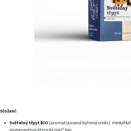
Složení:
Světelný třpyt BIO
(aromatizovaná bylinná směs): meduňka* bi
pomerančový éterický olej* bio.