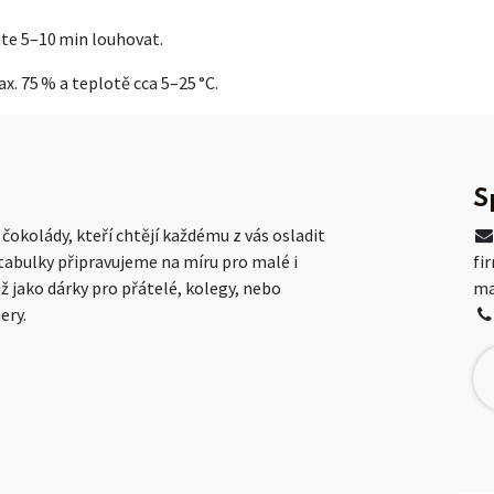
hte 5–10 min louhovat.
x. 75 % a teplotě cca 5–25 °C.
S
okolády, kteří chtějí každému z vás osladit
 tabulky připravujeme na míru pro malé i
fi
už jako dárky pro přátelé, kolegy, nebo
ma
ery.