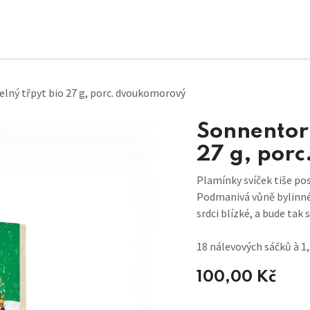
elný třpyt bio 27 g, porc. dvoukomorový
Sonnentor 
27 g, por
Plamínky svíček tiše posk
Podmanivá vůně bylinné
srdci blízké, a bude tak
18 nálevových sáčků à 1,
100,00
Kč