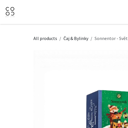
Přejít na obsah
Domů
Naše nabídka
Firemní dárky
O Nás
All products
Čaj & Bylinky
Sonnentor - Svět