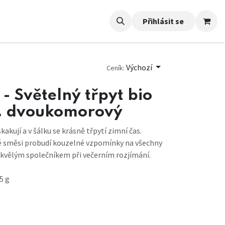
Přihlásit se
Výchozí
Ceník:
- Světelný třpyt bio
c. dvoukomorový
akují a v šálku se krásně třpytí zimní čas.
 směsi probudí kouzelné vzpomínky na všechny
 skvělým společníkem při večerním rozjímání.
5 g