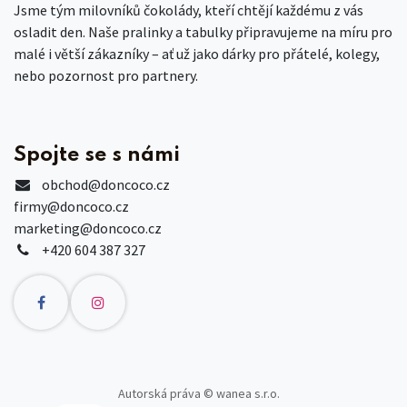
Jsme tým milovníků čokolády, kteří chtějí každému z vás
osladit den. Naše pralinky a tabulky připravujeme na míru pro
malé i větší zákazníky – ať už jako dárky pro přátelé, kolegy,
nebo pozornost pro partnery.
Spojte se s námi
obchod
@doncoco.cz
firmy@doncoco.cz
marketing@doncoco.cz
+420 604 387 327
Autorská práva © wanea s.r.o.