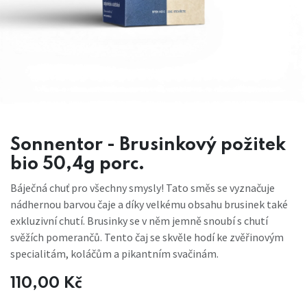
Sonnentor - Brusinkový požitek
bio 50,4g porc.
Báječná chuť pro všechny smysly! Tato směs se vyznačuje
nádhernou barvou čaje a díky velkému obsahu brusinek také
exkluzivní chutí. Brusinky se v něm jemně snoubí s chutí
svěžích pomerančů. Tento čaj se skvěle hodí ke zvěřinovým
specialitám, koláčům a pikantním svačinám.
110,00
Kč