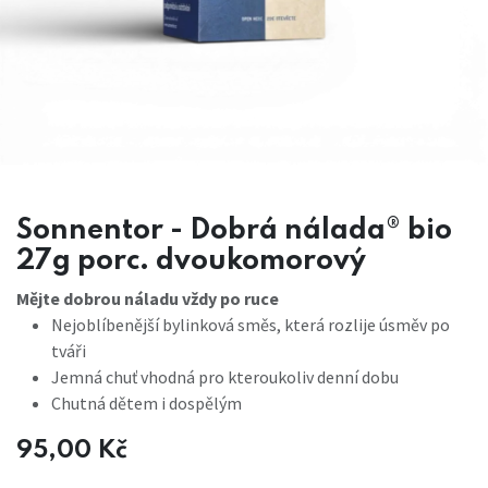
Sonnentor - Dobrá nálada® bio
27g porc. dvoukomorový
Mějte dobrou náladu vždy po ruce
Nejoblíbenější bylinková směs, která rozlije úsměv po
tváři
Jemná chuť vhodná pro kteroukoliv denní dobu
Chutná dětem i dospělým
95,00
Kč