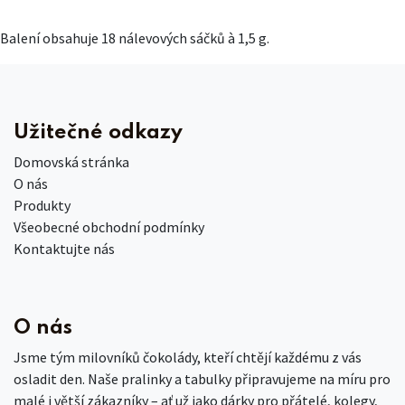
Balení obsahuje 18 nálevových sáčků à 1,5 g.
Užitečné odkazy
Domovská stránka
O nás
Produkty
Všeobecné obchodní podmínky
Kontaktujte nás
O nás
Jsme tým milovníků čokolády, kteří chtějí každému z vás
osladit den. Naše pralinky a tabulky připravujeme na míru pro
malé i větší zákazníky – ať už jako dárky pro přátelé, kolegy,