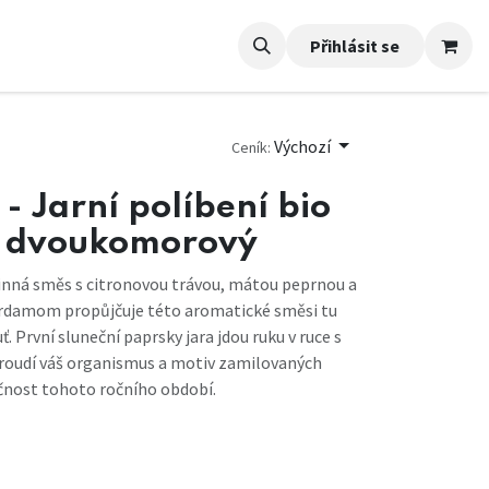
Přihlásit se
Výchozí
Ceník:
- Jarní políbení bio
. dvoukomorový
ylinná směs s citronovou trávou, mátou peprnou a
damom propůjčuje této aromatické směsi tu
 První sluneční paprsky jara jdou ruku v ruce s
proudí váš organismus a motiv zamilovaných
ečnost tohoto ročního období.