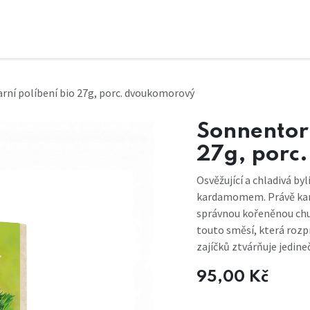
arní políbení bio 27g, porc. dvoukomorový
Sonnentor 
27g, porc
Osvěžující a chladivá b
kardamomem. Právě kar
správnou kořeněnou chuť.
touto směsí, která roz
zajíčků ztvárňuje jedin
95,00
Kč