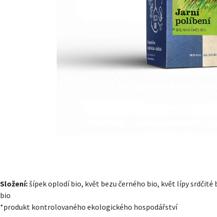
Složení:
šípek oplodí bio, květ bezu černého bio, květ lípy srdčit
bio
*produkt kontrolovaného ekologického hospodářství