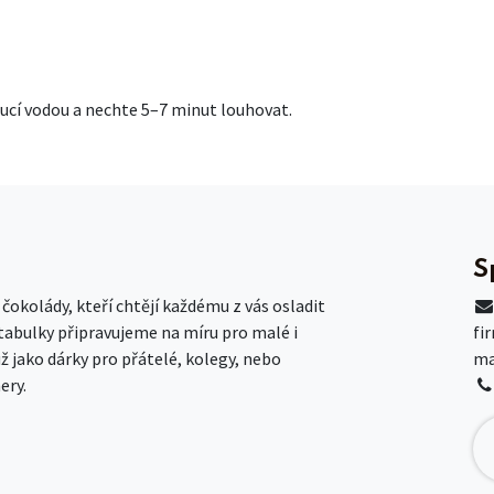
roucí vodou a nechte 5–7 minut louhovat.
S
okolády, kteří chtějí každému z vás osladit
 tabulky připravujeme na míru pro malé i
fi
už jako dárky pro přátelé, kolegy, nebo
ma
ery.