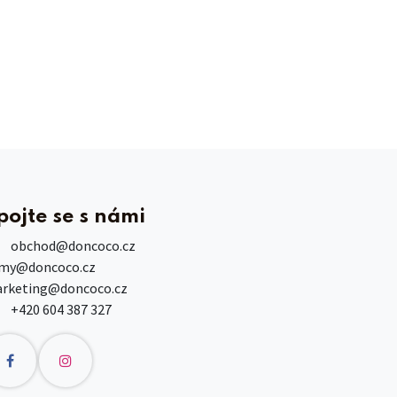
pojte se s námi
obchod
@doncoco.cz
rmy@doncoco.cz
rketing@doncoco.cz
+420 604 387 327