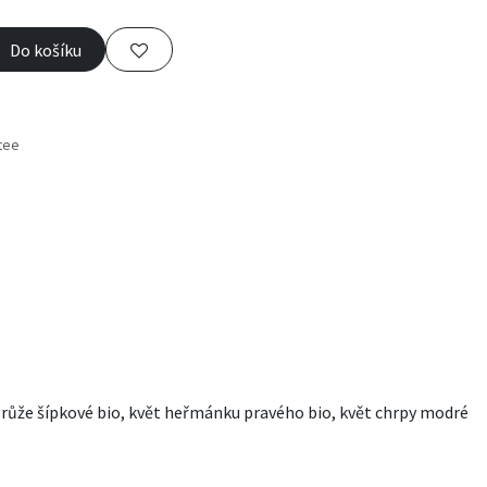
Do košíku
tee
s
ět růže šípkové bio, květ heřmánku pravého bio, květ chrpy modré