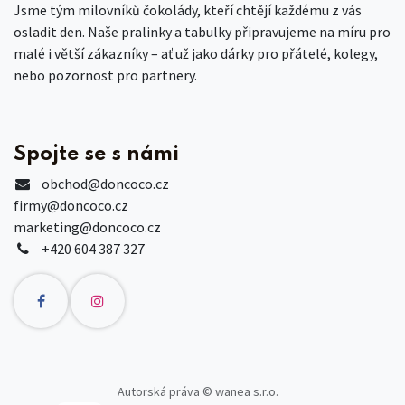
Jsme tým milovníků čokolády, kteří chtějí každému z vás
osladit den. Naše pralinky a tabulky připravujeme na míru pro
malé i větší zákazníky – ať už jako dárky pro přátelé, kolegy,
nebo pozornost pro partnery.
Spojte se s námi
obchod
@doncoco.cz
firmy@doncoco.cz
marketing@doncoco.cz
+420 604 387 327
Autorská práva © wanea s.r.o.