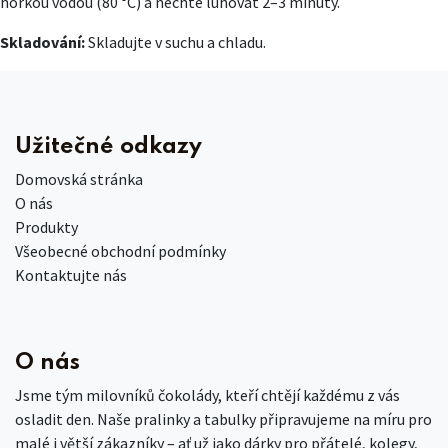
horkou vodou (80 °C) a nechte luhovat 2–3 minuty.
Skladování:
Skladujte v suchu a chladu.
Užitečné odkazy
Domovská stránka
O nás
Produkty
Všeobecné obchodní podmínky
Kontaktujte nás
O nás
Jsme tým milovníků čokolády, kteří chtějí každému z vás
osladit den. Naše pralinky a tabulky připravujeme na míru pro
malé i větší zákazníky – ať už jako dárky pro přátelé, kolegy,