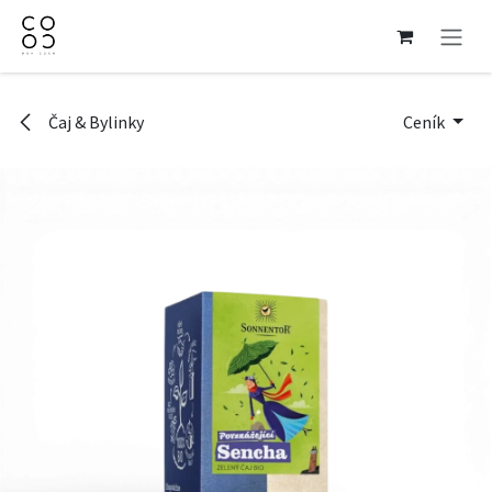
Přejít na obsah
Čaj & Bylinky
Ceník