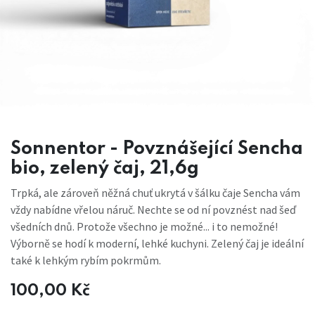
Sonnentor - Povznášející Sencha
bio, zelený čaj, 21,6g
Trpká, ale zároveň něžná chuť ukrytá v šálku čaje Sencha vám
vždy nabídne vřelou náruč. Nechte se od ní povznést nad šeď
všedních dnů. Protože všechno je možné... i to nemožné!
Výborně se hodí k moderní, lehké kuchyni. Zelený čaj je ideální
také k lehkým rybím pokrmům.
100,00
Kč