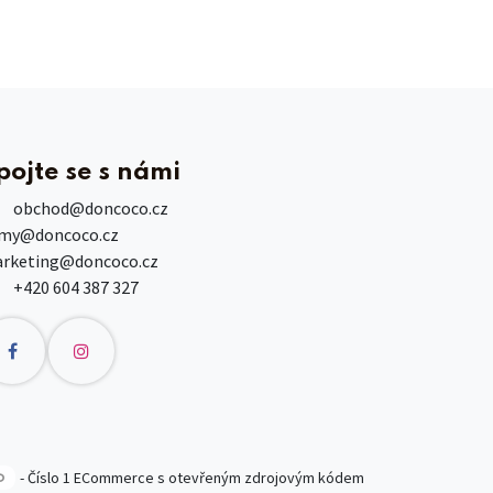
pojte se s námi
obchod
@doncoco.cz
rmy@doncoco.cz
rketing@doncoco.cz
+420 604 387 327
- Číslo 1
ECommerce s otevřeným zdrojovým kódem