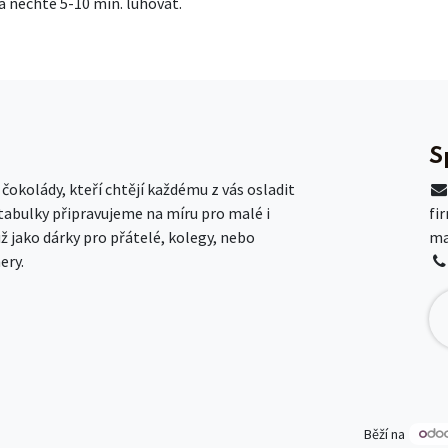
 a nechte 5-10 min. luhovat.
S
okolády, kteří chtějí každému z vás osladit
 tabulky připravujeme na míru pro malé i
fi
už jako dárky pro přátelé, kolegy, nebo
ma
ery.
Běží na