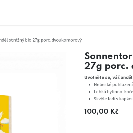
nděl strážný bio 27g porc. dvoukomorový
Sonnentor 
27g porc.
Uvolněte se, váš anděl
Nebeské pohlazení 
Lehká bylinno-koře
Skvěle ladí s kapko
100,00
Kč