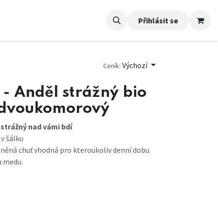
Přihlásit se
Výchozí
Ceník:
- Anděl strážný bio
 dvoukomorový
 strážný nad vámi bdí
v šálku
něná chuť vhodná pro kteroukoliv denní dobu
u medu.