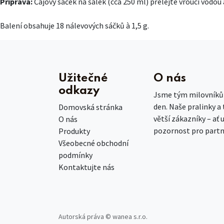
Příprava:
Čajový sáček na šálek (cca 250 ml) přelejte vroucí vodou
Balení obsahuje 18 nálevových sáčků à 1,5 g.
Užitečné
O nás
odkazy
Jsme tým milovníků č
den. Naše pralinky a
Domovská stránka
větší zákazníky – ať 
O nás
pozornost pro partn
Produkty
Všeobecné obchodní
podmínky
Kontaktujte nás
Autorská práva © wanea s.r.o.