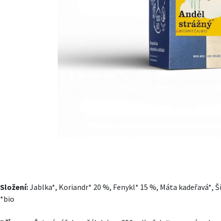
Složení:
Jablka*, Koriandr* 20 %, Fenykl* 15 %, Máta kadeřavá*, Š
*bio