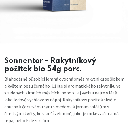
Sonnentor - Rakytníkový
požitek bio 54g porc.
Blahodárně působící jemná ovocná směs rakytníku se šípkem
a květem bezu černého. Užijte si aromatického rakytníku ve
studených zimních měsících, nebo si jej vychutnejte v létě
jako ledově vychlazený nápoj. Rakytníkový požitek skvěle
chutná k čerstvému sýru s medem, k jarním salátům s
čerstvými květy, ke sladší zelenině, jako je mrkev a červená
řepa, nebo k dezertům.