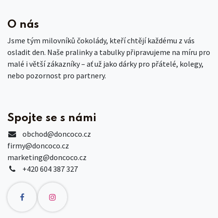
O nás
Jsme tým milovníků čokolády, kteří chtějí každému z vás
osladit den. Naše pralinky a tabulky připravujeme na míru pro
malé i větší zákazníky – ať už jako dárky pro přátelé, kolegy,
nebo pozornost pro partnery.
Spojte se s námi
obchod
@doncoco.cz
firmy@doncoco.cz
marketing@doncoco.cz
+420 604 387 327