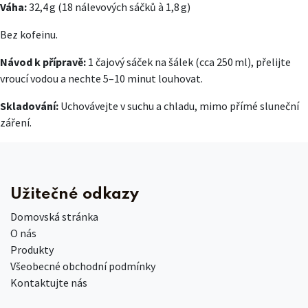
Váha:
32,4 g (18 nálevových sáčků à 1,8 g)
Bez kofeinu.
Návod k přípravě:
1 čajový sáček na šálek (cca 250 ml), přelijte
vroucí vodou a nechte 5–10 minut louhovat.
Skladování:
Uchovávejte v suchu a chladu, mimo přímé sluneční
záření.
Užitečné odkazy
Domovská stránka
O nás
Produkty
Všeobecné obchodní podmínky
Kontaktujte nás