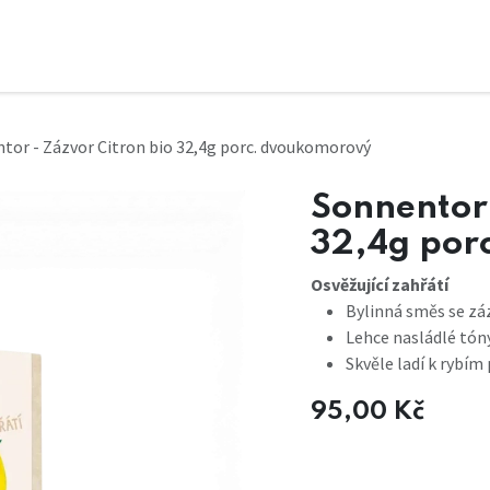
tor - Zázvor Citron bio 32,4g porc. dvoukomorový
Sonnentor 
32,4g por
Osvěžující zahřátí
Bylinná směs se záz
Lehce nasládlé tóny
Skvěle ladí k rybí
95,00
Kč