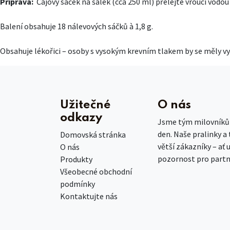
Příprava:
Čajový sáček na šálek (cca 250 ml) přelejte vroucí vodou
Balení obsahuje 18 nálevových sáčků à 1,8 g.
Obsahuje lékořici – osoby s vysokým krevním tlakem by se měly 
Užitečné
O nás
odkazy
Jsme tým milovníků č
den. Naše pralinky a
Domovská stránka
větší zákazníky – ať 
O nás
pozornost pro partn
Produkty
Všeobecné obchodní
podmínky
Kontaktujte nás