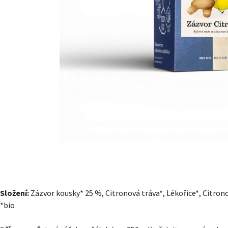
Složení:
Zázvor kousky* 25 %, Citronová tráva*, Lékořice*, Citron
*bio