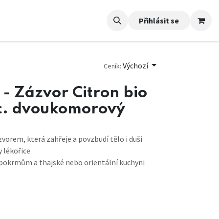
Přihlásit se
Výchozí
Ceník:
- Zázvor Citron bio
c. dvoukomorový
vorem, která zahřeje a povzbudí tělo i duši
 lékořice
m pokrmům a thajské nebo orientální kuchyni