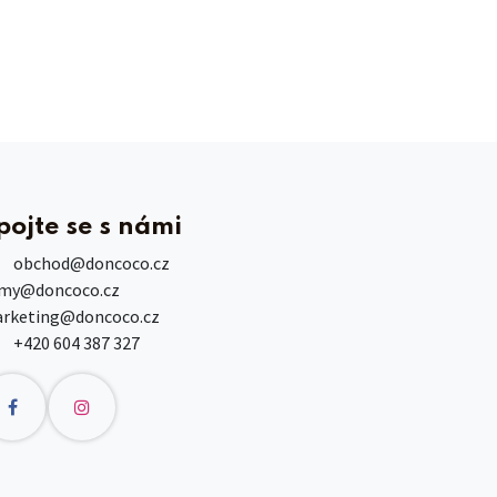
pojte se s námi
obchod
@doncoco.cz
rmy@doncoco.cz
rketing@doncoco.cz
+420 604 387 327