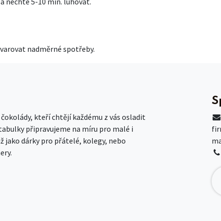
 a nechte 5-10 min. luhovat.
vyvarovat nadměrné spotřeby.
S
okolády, kteří chtějí každému z vás osladit
 tabulky připravujeme na míru pro malé i
fi
už jako dárky pro přátelé, kolegy, nebo
ma
ery.