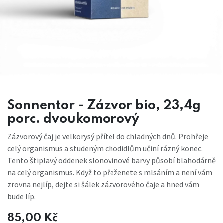
Sonnentor - Zázvor bio, 23,4g
porc. dvoukomorový
Zázvorový čaj je velkorysý přítel do chladných dnů. Prohřeje
celý organismus a studeným chodidlům učiní rázný konec.
Tento štiplavý oddenek slonovinové barvy působí blahodárně
na celý organismus. Když to přeženete s mlsáním a není vám
zrovna nejlíp, dejte si šálek zázvorového čaje a hned vám
bude líp.
85,00
Kč