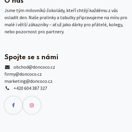
O nás
Jsme tým milovníků čokolády, kteří chtějí každému z vás
osladit den. Naše pralinky a tabulky připravujeme na míru pro
malé i větší zákazníky – ať už jako dárky pro přátelé, kolegy,
nebo pozornost pro partnery.
Spojte se s námi
obchod
@doncoco.cz
firmy@doncoco.cz
marketing@doncoco.cz
+420 604 387 327