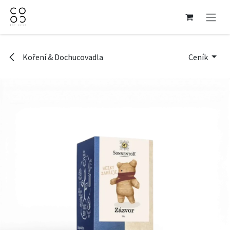
Přejít na obsah
Koření & Dochucovadla
Ceník