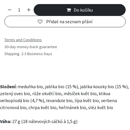
Do košíku
Přidat na seznam přání
Terms and Conditions
30-day money-back guarantee
Shipping: 2-3 Business Days
Složení:
meduňka bio, jablka bio (15 %), jablka kousky bio (15 %),
zelený oves bio, růže okvětí bio, měsíček květ bio, klikva
velkoplodá bio (4,7 %), levandule bio, lípa květ bio, verbena
citronová bio, chrpa květ bio, heřmánek bio, sléz květ bio
Váha:
27 g (18 nálevových sáčků à 1,5 g)