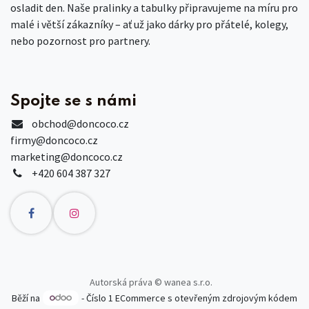
osladit den. Naše pralinky a tabulky připravujeme na míru pro
malé i větší zákazníky – ať už jako dárky pro přátelé, kolegy,
nebo pozornost pro partnery.
Spojte se s námi
obchod
@doncoco.cz
firmy@doncoco.cz
marketing@doncoco.cz
+420 604 387 327
Autorská práva © wanea s.r.o.
Běží na
- Číslo 1
ECommerce s otevřeným zdrojovým kódem