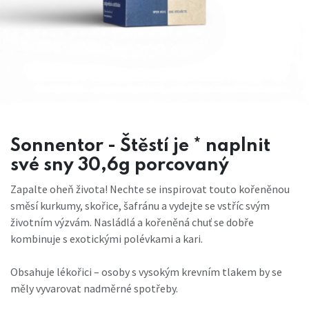
Sonnentor - Štěstí je * naplnit
své sny 30,6g porcovaný
Zapalte oheň života! Nechte se inspirovat touto kořeněnou
směsí kurkumy, skořice, šafránu a vydejte se vstříc svým
životním výzvám. Nasládlá a kořeněná chuť se dobře
kombinuje s exotickými polévkami a kari.
Obsahuje lékořici – osoby s vysokým krevním tlakem by se
měly vyvarovat nadměrné spotřeby.