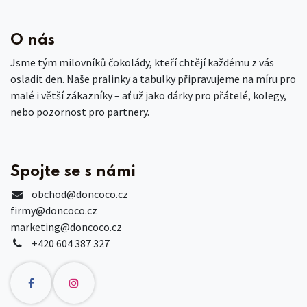
O nás
Jsme tým milovníků čokolády, kteří chtějí každému z vás
osladit den. Naše pralinky a tabulky připravujeme na míru pro
malé i větší zákazníky – ať už jako dárky pro přátelé, kolegy,
nebo pozornost pro partnery.
Spojte se s námi
obchod
@doncoco.cz
firmy@doncoco.cz
marketing@doncoco.cz
+420 604 387 327