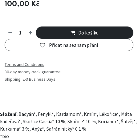
100,00
Kč
Do košíku
Přidat na seznam přání
Terms and Conditions
30-day money-back guarantee
Shipping: 2-3 Business Days
Složení:
Badyán*, Fenykl*, Kardamom*, Kmín*, Lékořice*, Máta
kadeřavá*, Skořice Cassia* 10 %, Skořice* 10 %, Koriandr*, Šalvěj*,
Kurkuma* 3 %, Anýz*, Šafrán nitky* 0.1 %
*bio