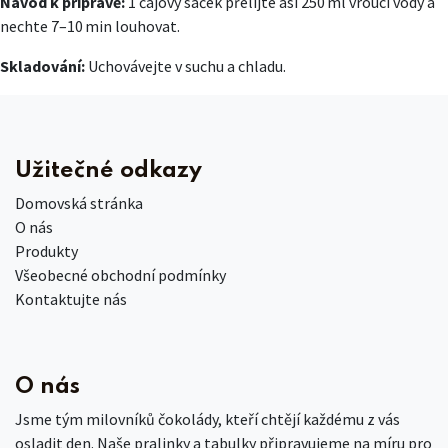
Návod k přípravě:
1 čajový sáček přelijte asi 250 ml vroucí vody a
nechte 7–10 min louhovat.
Skladování:
Uchovávejte v suchu a chladu.
Užitečné odkazy
Domovská stránka
O nás
Produkty
Všeobecné obchodní podmínky
Kontaktujte nás
O nás
Jsme tým milovníků čokolády, kteří chtějí každému z vás
osladit den. Naše pralinky a tabulky připravujeme na míru pro