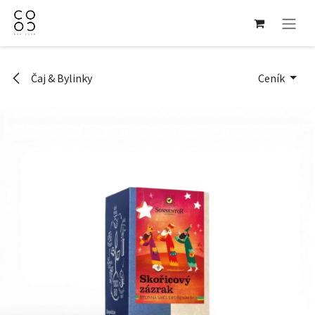
Přejít na obsah
Čaj & Bylinky
Ceník