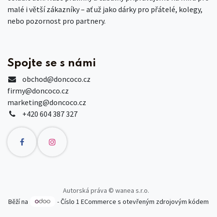
malé i větší zákazníky – ať už jako dárky pro přátelé, kolegy,
nebo pozornost pro partnery.
Spojte se s námi
obchod
@doncoco.cz
firmy@doncoco.cz
marketing@doncoco.cz
+420 604 387 327
Autorská práva © wanea s.r.o.
Běží na
- Číslo 1
ECommerce s otevřeným zdrojovým kódem