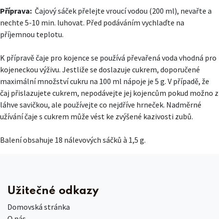
Příprava:
Čajový sáček přelejte vroucí vodou (200 ml), nevařte a
nechte 5-10 min. luhovat. Před podáváním vychlaďte na
příjemnou teplotu.
K přípravě čaje pro kojence se používá převařená voda vhodná pro
kojeneckou výživu. Jestliže se doslazuje cukrem, doporučené
maximální množství cukru na 100 ml nápoje je 5 g. V případě, že
čaj přislazujete cukrem, nepodávejte jej kojencům pokud možno z
láhve savičkou, ale používejte co nejdříve hrneček. Nadměrné
užívání čaje s cukrem může vést ke zvýšené kazivosti zubů.
Balení obsahuje 18 nálevových sáčků à 1,5 g.
Užitečné odkazy
Domovská stránka
O nás