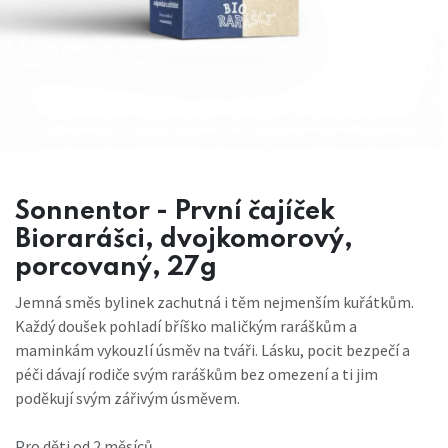
Sonnentor - První čajíček
Biorarášci, dvojkomorový,
porcovaný, 27g
Jemná směs bylinek zachutná i těm nejmenším kuřátkům.
Každý doušek pohladí bříško maličkým raráškům a
maminkám vykouzlí úsměv na tváři. Lásku, pocit bezpečí a
péči dávají rodiče svým raráškům bez omezení a ti jim
poděkují svým zářivým úsměvem.
Pro děti od 2 měsíců.