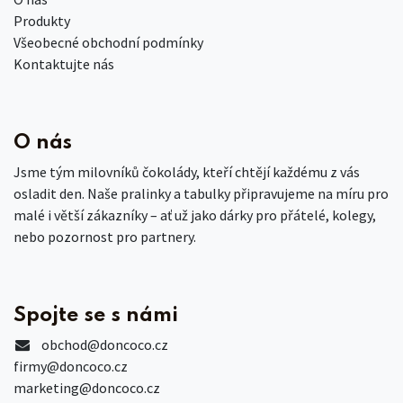
Produkty
Všeobecné obchodní podmínky
Kontaktujte nás
O nás
Jsme tým milovníků čokolády, kteří chtějí každému z vás
osladit den. Naše pralinky a tabulky připravujeme na míru pro
malé i větší zákazníky – ať už jako dárky pro přátelé, kolegy,
nebo pozornost pro partnery.
Spojte se s námi
obchod
@doncoco.cz
firmy@doncoco.cz
marketing@doncoco.cz