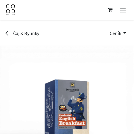
Přejít na obsah
Čaj & Bylinky
Ceník