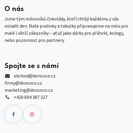
O nás
Jsme tým milovníků čokolády, kteří chtějí každému z vás
osladit den. Naše pralinky a tabulky připravujeme na míru pro
malé i větší zákazníky – ať už jako dárky pro přátelé, kolegy,
nebo pozornost pro partnery.
Spojte se s námi
obchod
@doncoco.cz
firmy@doncoco.cz
marketing@doncoco.cz
+420 604 387 327