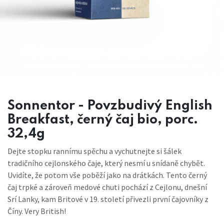
Sonnentor - Povzbudivý English
Breakfast, černý čaj bio, porc.
32,4g
Dejte stopku rannímu spěchu a vychutnejte si šálek
tradičního cejlonského čaje, který nesmí u snídaně chybět.
Uvidíte, že potom vše poběží jako na drátkách. Tento černý
čaj trpké a zároveň medové chuti pochází z Cejlonu, dnešní
Srí Lanky, kam Britové v 19. století přivezli první čajovníky z
Číny. Very British!