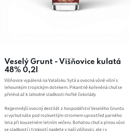
Veselý Grunt - Višňovice kulatá
48% 0,2l
Višňovice vypálená na Valašsku. Sytá a ovocná vůně višní s
lehounkým tropickým dotekem. Pikantně kořeněná chuť se
přelévá až k lahodné sladkosti hořké čokolády.
Nejjemnější ovocný destilát z hospodářství Veselého Gruntu
si vychutnáte pod rozkvetlým stromem uprostřed parného
leta při kouzelném letním večeru. Bohatou chuť a plnou vůni
se sladkostí i trpkostí najdete v naší višňovici, ale i v