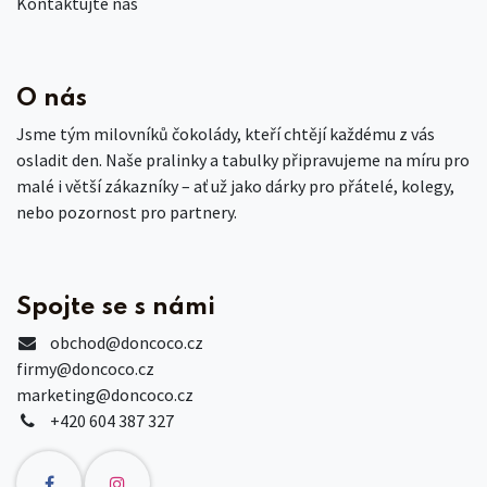
Kontaktujte nás
O nás
Jsme tým milovníků čokolády, kteří chtějí každému z vás
osladit den. Naše pralinky a tabulky připravujeme na míru pro
malé i větší zákazníky – ať už jako dárky pro přátelé, kolegy,
nebo pozornost pro partnery.
Spojte se s námi
obchod
@doncoco.cz
firmy@doncoco.cz
marketing@doncoco.cz
+420 604 387 327