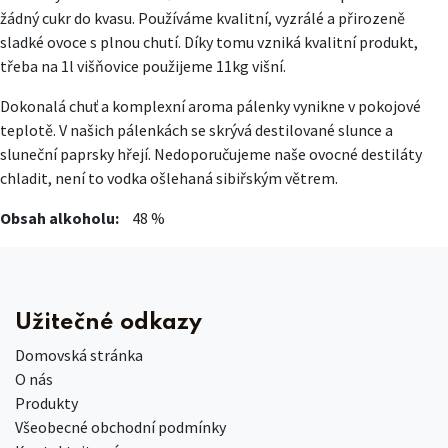
žádný cukr do kvasu. Používáme kvalitní, vyzrálé a přirozeně
sladké ovoce s plnou chutí. Díky tomu vzniká kvalitní produkt,
třeba na 1l višňovice použijeme 11kg višní.
Dokonalá chuť a komplexní aroma pálenky vynikne v pokojové
teplotě. V našich pálenkách se skrývá destilované slunce a
sluneční paprsky hřejí. Nedoporučujeme naše ovocné destiláty
chladit, není to vodka ošlehaná sibiřským větrem.
Obsah alkoholu:
​48 %
Užitečné odkazy
Domovská stránka
O nás
Produkty
Všeobecné obchodní podmínky