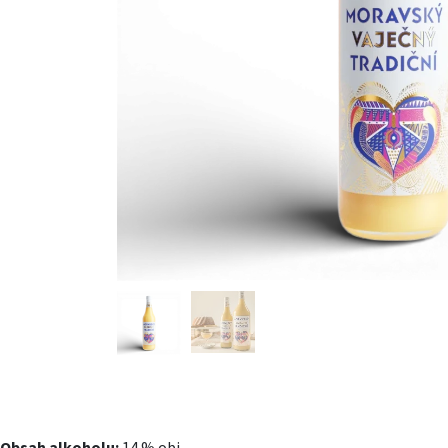
Obsah alkoholu:
14 % obj.