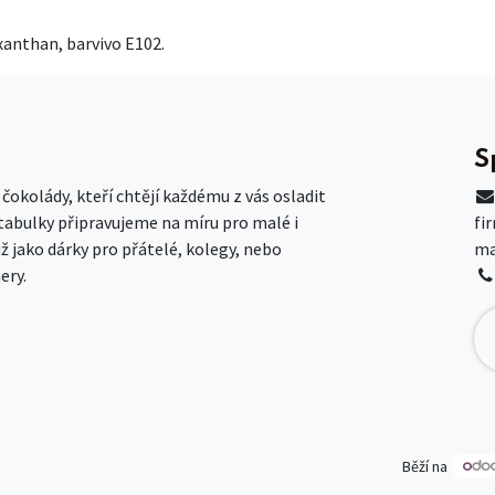
 xanthan, barvivo E102.
S
okolády, kteří chtějí každému z vás osladit
 tabulky připravujeme na míru pro malé i
fi
už jako dárky pro přátelé, kolegy, nebo
ma
ery.
Běží na