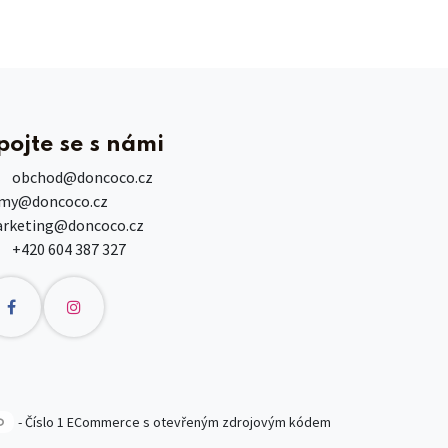
pojte se s námi
obchod
@doncoco.cz
rmy@doncoco.cz
rketing@doncoco.cz
+420 604 387 327
- Číslo 1
ECommerce s otevřeným zdrojovým kódem