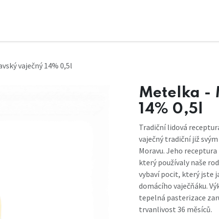
avský vaječný 14% 0,5l
Metelka -
14% 0,5l
Tradiční lidová recept
vaječný tradiční již sv
Moravu. Jeho receptura
který používaly naše ro
vybaví pocit, který jste j
domácího vaječňáku. Vý
tepelná pasterizace za
trvanlivost 36 měsíců.