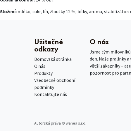
Složení:
mléko, cukr, líh, žloutky 12 %, bílky, aroma, stabilizátor:
Užitečné
O nás
odkazy
Jsme tým milovníků č
den. Naše pralinky a
Domovská stránka
větší zákazníky – ať 
O nás
pozornost pro partn
Produkty
Všeobecné obchodní
podmínky
Kontaktujte nás
Autorská práva © wanea s.r.o.