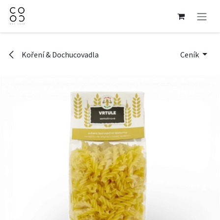
Přejít na obsah
Koření & Dochucovadla
Ceník