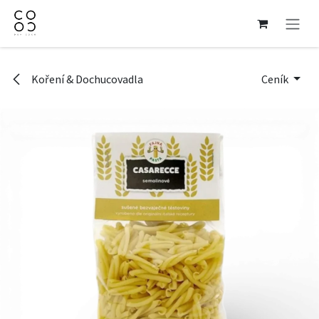
Přejít na obsah
Koření & Dochucovadla
Ceník