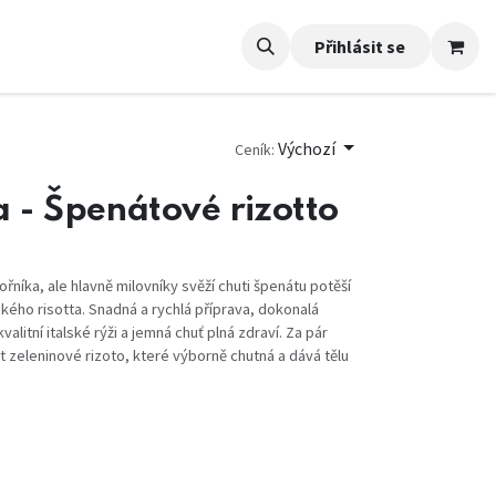
Přihlásit se
Výchozí
Ceník:
a - Špenátové rizotto
níka, ale hlavně milovníky svěží chuti špenátu potěší
ského risotta. Snadná a rychlá příprava, dokonalá
litní italské rýži a jemná chuť plná zdraví. Za pár
 zeleninové rizoto, které výborně chutná a dává tělu