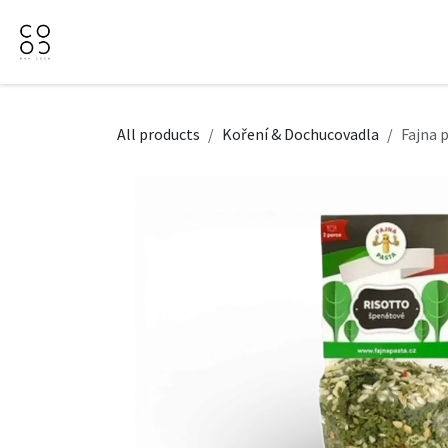
Přejít na obsah
Domů
Naše nabídka
Firemní dárky
O Nás
All products
Koření & Dochucovadla
Fajna 