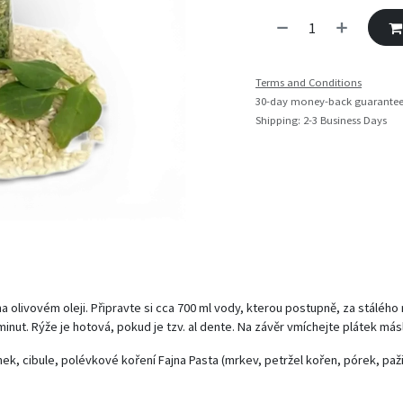
Terms and Conditions
30-day money-back guarante
Shipping: 2-3 Business Days
 olivovém oleji. Připravte si cca 700 ml vody, kterou postupně, za stálého m
minut. Rýže je hotová, pokud je tzv. al dente. Na závěr vmíchejte plátek má
snek, cibule, polévkové koření Fajna Pasta (mrkev, petržel kořen, pórek, paži