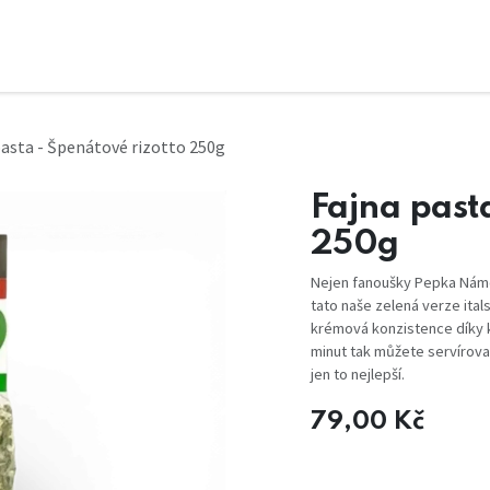
pasta - Špenátové rizotto 250g
Fajna past
250g
Nejen fanoušky Pepka Námoř
tato naše zelená verze ital
krémová konzistence díky kva
minut tak můžete servírovat
jen to nejlepší.
79,00
Kč