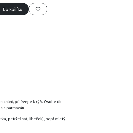
Do košíku
e
íchání, přilévejte k rýži. Osolte dle
sla a parmazán.
tka, petržel nať, libeček), pepř mletý.