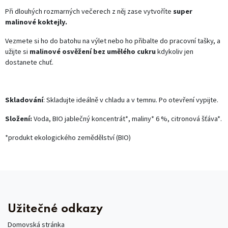
Při dlouhých rozmarných večerech z něj zase vytvoříte
super
malinové koktejly.
Vezmete si ho do batohu na výlet nebo ho přibalte do pracovní tašky, a
užijte si
malinové osvěžení bez umělého cukru
kdykoliv jen
dostanete chuť.
Skladování
: Skladujte ideálně v chladu a v temnu. Po otevření vypijte.
Složení:
Voda, BIO jablečný koncentrát*, maliny* 6 %, citronová šťáva*.
*produkt ekologického zemědělství (BIO)
Užitečné odkazy
Domovská stránka