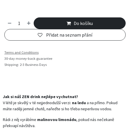
Do košíku
Přidat na seznam přání
Terms and Conditions
30-day money-back guarantee
Shipping: 2-3 Business Days
Jak si náš ZEN drink nejlépe vychutnat?
V létě je skvělý v té nejjednodušší verzi:
na ledu
a na přímo. Pokud
máte raději jemné chutě, nařeďte si ho třeba neperlivou vodou.
Rádi z něj vyrábíme
malinovou limonádu
, pokud nás nečekaně
překvapí návštěva.