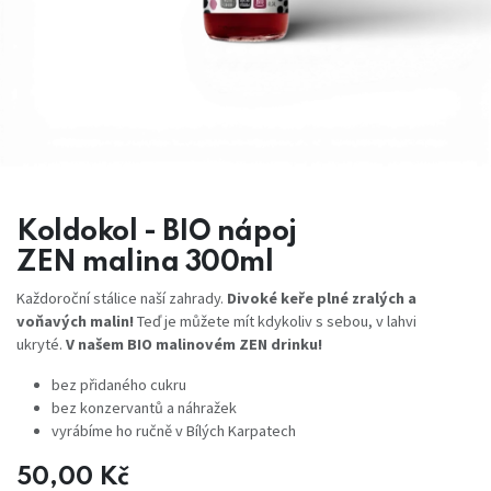
Koldokol - BIO nápoj
ZEN malina 300ml
Každoroční stálice naší zahrady.
Divoké keře plné zralých a
voňavých malin!
Teď je můžete mít kdykoliv s sebou, v lahvi
ukryté.
V našem BIO malinovém ZEN drinku!
bez přidaného cukru
bez konzervantů a náhražek
vyrábíme ho ručně v Bílých Karpatech
50,00
Kč