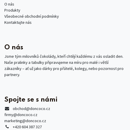
O nás
Produkty
Všeobecné obchodní podmínky
Kontaktujte nás
O nás
Jsme tým milovníků čokolády, kteří chtějí každému z vás osladit den.
Naše pralinky a tabulky připravujeme na míru pro malé i větší
zákazníky – ať už jako dárky pro přátelé, kolegy, nebo pozornost pro
partnery.
Spojte se s námi
obchod
@doncoco.cz
firmy@doncoco.cz
marketing@doncoco.cz
+420 604 387 327