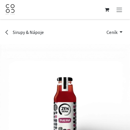
Přejít na obsah
Sirupy & Nápoje
Ceník