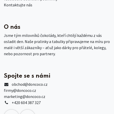
Kontaktujte nás
O nás
Jsme tým milovníků čokolády, kteří chtějí každému z vás
osladit den. Naše pralinky a tabulky připravujeme na míru pro
malé i větší zákazníky – ať už jako dárky pro přátelé, kolegy,
nebo pozornost pro partnery.
Spojte se s námi
obchod
@doncoco.cz
firmy@doncoco.cz
marketing@doncoco.cz
+420 604 387 327