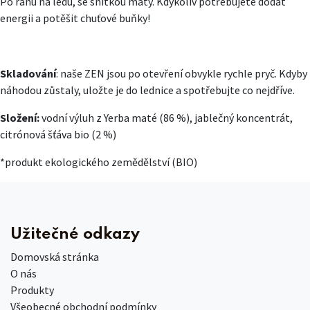
Po ránu na ledu, se snítkou máty. Kdykoliv potřebujete dodat
energii a potěšit chuťové buňky!
Skladování
: naše ZEN jsou po otevření obvykle rychle pryč. Kdyby
náhodou zůstaly, uložte je do lednice a spotřebujte co nejdříve.
Složení:
vodní výluh z Yerba maté (86 %), jablečný koncentrát,
citrónová šťáva bio (2 %)
*produkt ekologického zemědělství (BIO)
Užitečné odkazy
Domovská stránka
O nás
Produkty
Všeobecné obchodní podmínky