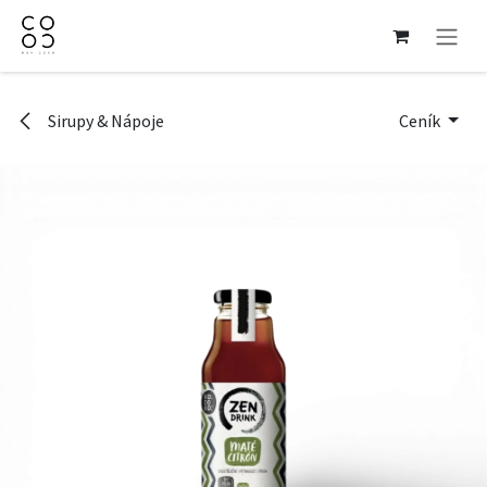
Přejít na obsah
Sirupy & Nápoje
Ceník