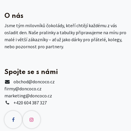
O nás
Jsme tým milovníků čokolády, kteří chtějí každému z vás
osladit den. Naše pralinky a tabulky připravujeme na míru pro
malé i větší zákazníky – ať už jako dárky pro přátelé, kolegy,
nebo pozornost pro partnery.
Spojte se s námi
obchod
@doncoco.cz
firmy@doncoco.cz
marketing@doncoco.cz
+420 604 387 327