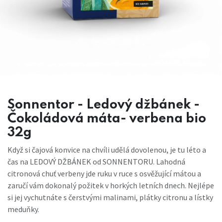
Sonnentor - Ledový džbánek -
Čokoládová máta- verbena bio
32g
Když si čajová konvice na chvíli udělá dovolenou, je tu léto a
čas na LEDOVÝ DŽBÁNEK od SONNENTORU. Lahodná
citronová chuť verbeny jde ruku v ruce s osvěžující mátou a
zaručí vám dokonalý požitek v horkých letních dnech. Nejlépe
si jej vychutnáte s čerstvými malinami, plátky citronu a lístky
meduňky.