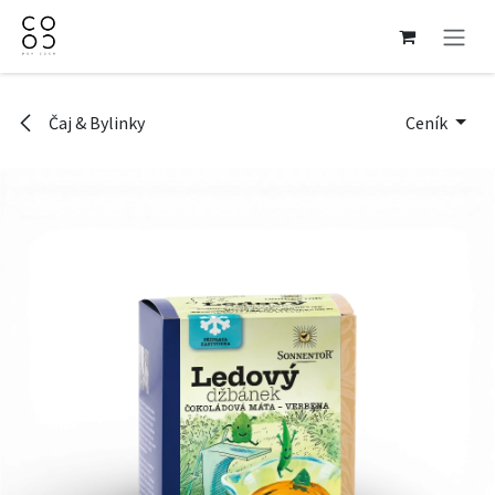
Přejít na obsah
Čaj & Bylinky
Ceník