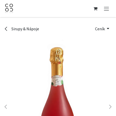
Přejít na obsah
Sirupy & Nápoje
Ceník