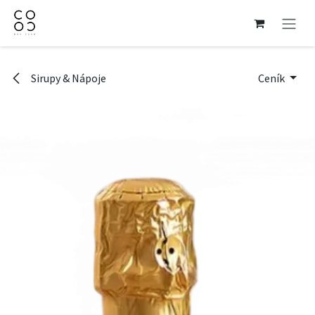
Přejít na obsah
Sirupy & Nápoje
Ceník