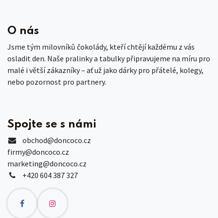
O nás
Jsme tým milovníků čokolády, kteří chtějí každému z vás
osladit den. Naše pralinky a tabulky připravujeme na míru pro
malé i větší zákazníky – ať už jako dárky pro přátelé, kolegy,
nebo pozornost pro partnery.
Spojte se s námi
obchod
@doncoco.cz
firmy@doncoco.cz
marketing@doncoco.cz
+420 604 387 327