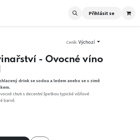
Přihlásit se
Výchozí
Ceník:
inařství - Ovocné víno
l
 chlazený drink se sodou a ledem anebo se v zimě
ákem.
ovocné chuti s decentní špetkou typické višňové
vé barvě.