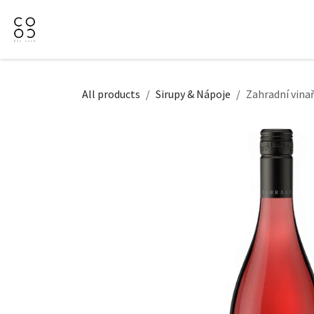
Přejít na obsah
Domů
Naše nabídka
Firemní dárky
O Nás
All products
Sirupy & Nápoje
Zahradní vinař