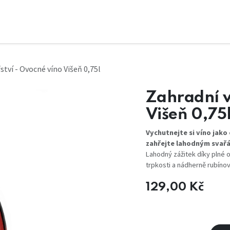
ství - Ovocné víno Višeň 0,75l
Zahradní v
Višeň 0,75
Vychutnejte si víno jako
zahřejte lahodným svař
Lahodný zážitek díky plné 
trpkosti a nádherně rubíno
129,00
Kč