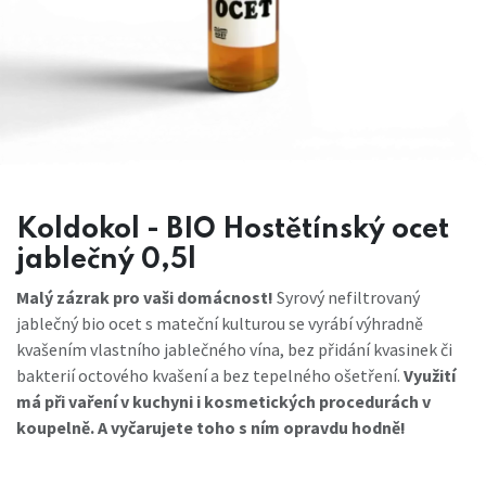
Koldokol - BIO Hostětínský ocet
jablečný 0,5l
Malý zázrak pro vaši domácnost!
Syrový nefiltrovaný
jablečný bio ocet s mateční kulturou se vyrábí výhradně
kvašením vlastního jablečného vína, bez přidání kvasinek či
bakterií octového kvašení a bez tepelného ošetření.
Využití
má při vaření v kuchyni i kosmetických procedurách v
koupelně. A vyčarujete toho s ním opravdu hodně!