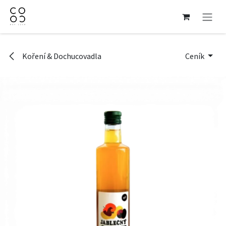
Přejít na obsah
Koření & Dochucovadla
Ceník